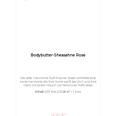
Bodybutter-Sheasahne Rose
Der edle, natürliche Duft frischer Rosen entfaltet eine
zarte Harmonie, die Ihre Sinne sanft berührt und Ihre
Haut mit einem Hauch von femininer Raffinesse
umhüllt. Unsere herrlich aufgeschlagene Bodybutter
Inhalt:
0.07 Kilo
(212,86 €* / 1 Kilo)
verwöhnt Ihre Haut mit einem Dreiklang aus
Sheabutter, Kakaobutter und Mangobutter – zart
verfeinert mit Jojoba-, Argan- und Kokosöl.Eine
kostbare Portion Seide schenkt Ihrer Haut spürbare
Geschmeidigkeit und einen eleganten
Schimmer. Intensiv feuchtigkeitsspendend &
Bilder ausblenden
Zurücksetzen
besonders pflegendIdeal für trockene, empfindliche
14,90 €*