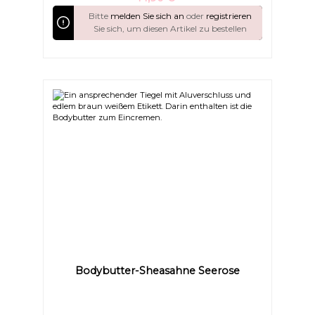
oder allergiebelastete HauttypenVerleiht der Haut
seidig-weiches Gefühl & natürlichen GlanzBeruhigt
Bitte
melden Sie sich an
oder
registrieren
gereizte Haut & schützt nachhaltig vor dem
Sie sich, um diesen Artikel zu bestellen
AustrocknenFettet nicht – zieht sanft ein und
hinterlässt ein zartes Hautgefühl Enthält kein Wasser
– daher sind keine Emulgatoren oder chemische
Konservierungsstoffe nötig Gönnen Sie Ihrer Haut
diesen luxuriösen Moment und lassen Sie sie strahlen
wie nie zuvor.
Bodybutter-Sheasahne Seerose