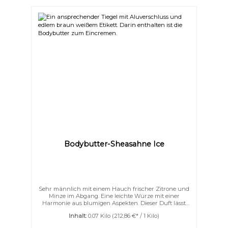
Moment und lassen Sie sie strahlen wie nie zuvor.
Bodybutter-Sheasahne Ice
Sehr männlich mit einem Hauch frischer Zitrone und
Minze im Abgang. Eine leichte Würze mit einer
Harmonie aus blumigen Aspekten. Dieser Duft lässt
Damenherzen höher schlagen.Gerne auch als After-
Inhalt:
0.07 Kilo
(212,86 €* / 1 Kilo)
Shave genommen. Unsere herrlich aufgeschlagene
Bodybutter verwöhnt Ihre Haut mit einem Dreiklang