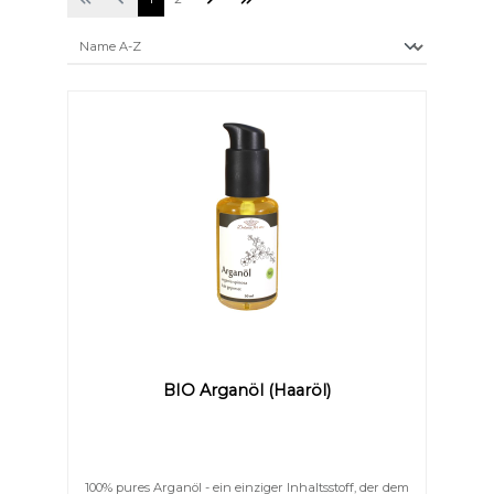
BIO Arganöl (Haaröl)
100% pures Arganöl - ein einziger Inhaltsstoff, der dem