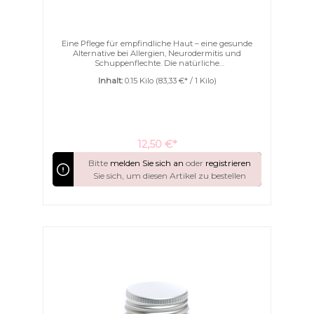
Eine Pflege für empfindliche Haut – eine gesunde
Alternative bei Allergien, Neurodermitis und
Schuppenflechte. Die natürliche
Zeckenabwehr. Deluxe for me Kokosöl BIO wird kalt
Inhalt:
0.15 Kilo
(83,33 €* / 1 Kilo)
gepresst und durch ein besonders schonendes
Pressverfahren aus frischen Kokosnüssen
gewonnen.Somit bleiben die natürlichen Inhaltsstoffe
sowie der natürliche Geruch und Geschmack der
Kokosnuss unbeschadet erhalten. Kokosöl BIO ist für
trockene und sensible Haut eine besondere Art der
Pflege und sorgt für unwiderstehlich weiche Haut.
12,50 €*
Bitte
melden Sie sich an
oder
registrieren
Sie sich, um diesen Artikel zu bestellen