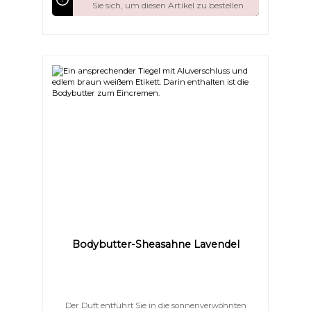
nachhaltig vor dem AustrocknenFettet nicht – zieht
Sie sich, um diesen Artikel zu bestellen
sanft ein und hinterlässt ein zartes
HautgefühlEnthält kein Wasser – daher sind keine
Emulgatoren oder chemische Konservierungsstoffe
nötig Gönnen Sie Ihrer Haut diesen luxuriösen
Moment und lassen Sie sie strahlen wie nie zuvor.
Bodybutter-Sheasahne Lavendel
Der Duft entführt Sie in die sonnenverwöhnten