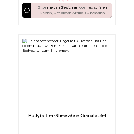
seidig-weiches Gefühl & natürlichen GlanzBeruhigt
gereizte Haut & schützt nachhaltig vor dem
Bitte
melden Sie sich an
oder
registrieren
AustrocknenFettet nicht – zieht sanft ein und
Sie sich, um diesen Artikel zu bestellen
hinterlässt ein zartes HautgefühlEnthält kein Wasser
– daher sind keine Emulgatoren oder chemische
Konservierungsstoffe nötig Gönnen Sie Ihrer Haut
diesen luxuriösen Moment und lassen Sie sie strahlen
wie nie zuvor.
Bodybutter-Sheasahne Granatapfel