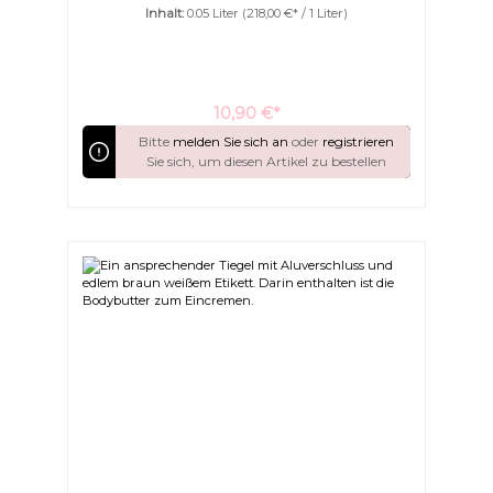
reichhaltiges MassageölKaltgepresst | aus SpanienFür
Inhalt:
0.05 Liter
(218,00 €* / 1 Liter)
sensible Haut besonders gut geeignet
10,90 €*
Bitte
melden Sie sich an
oder
registrieren
Sie sich, um diesen Artikel zu bestellen
Farben invertieren
Monochrom