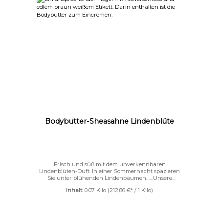
Bodybutter-Sheasahne Lindenblüte
Frisch und süß mit dem unverkennbaren
Lindenblüten-Duft. In einer Sommernacht spazieren
Sie unter blühenden Lindenbäumen……Unsere
herrlich aufgeschlagene Bodybutter verwöhnt Ihre
Inhalt:
0.07 Kilo
(212,86 €* / 1 Kilo)
Haut mit einem Dreiklang aus Sheabutter,
Kakaobutter und Mangobutter – zart verfeinert mit
Jojoba-, Argan- und Kokosöl.Eine kostbare Portion
Seide schenkt Ihrer Haut spürbare Geschmeidigkeit
und einen eleganten Schimmer. Intensiv