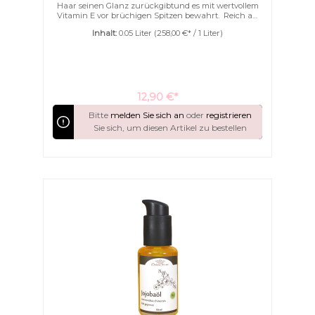
Haar seinen Glanz zurückgibtund es mit wertvollem
Vitamin E vor brüchigen Spitzen bewahrt. Reich an
Vitamin E, das freie Radikale abwehrtKaltgepresst |
Inhalt:
0.05 Liter
(258,00 €* / 1 Liter)
aus MarokkoFür jede Haarstruktur | Auch für die
Pflege trockener Haut geeignetVerleiht dem Haar
Glanz, weichere Struktur und verbessert die
Kämmbarkeit
12,90 €*
Bitte
melden Sie sich an
oder
registrieren
Sie sich, um diesen Artikel zu bestellen