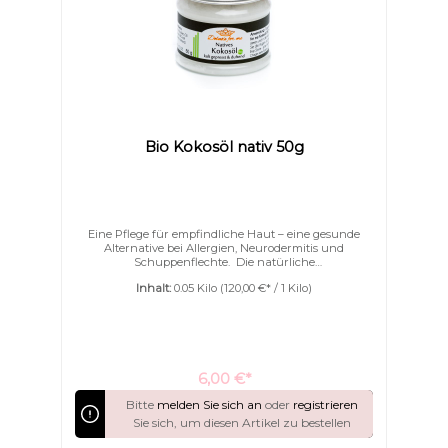
Bio Kokosöl nativ 50g
Eine Pflege für empfindliche Haut – eine gesunde
Alternative bei Allergien, Neurodermitis und
Schuppenflechte. Die natürliche
Zeckenabwehr.Deluxe for me Kokosöl BIO wird kalt
Inhalt:
0.05 Kilo
(120,00 €* / 1 Kilo)
gepresst und durch ein besonders schonendes
Pressverfahren aus frischen Kokosnüssen
gewonnen.Somit bleiben die natürlichen Inhaltsstoffe
sowie der natürliche Geruch und Geschmack der
Kokosnuss unbeschadet erhalten. Kokosöl BIO ist für
trockene und sensible Haut eine besondere Art der
Pflege und sorgt für unwiderstehlich weiche Haut.
6,00 €*
Bitte
melden Sie sich an
oder
registrieren
Sie sich, um diesen Artikel zu bestellen