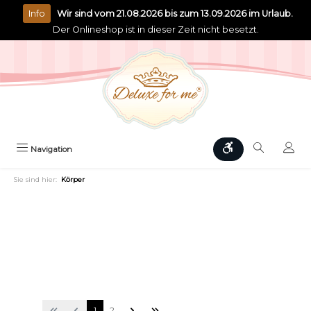
alt springen
Info
Wir sind vom 21.08.2026 bis zum 13.09.2026 im Urlaub.
Der Onlineshop ist in dieser Zeit nicht besetzt.
Werkzeugleiste anz
Navigation
Sie sind hier:
Körper
1
2