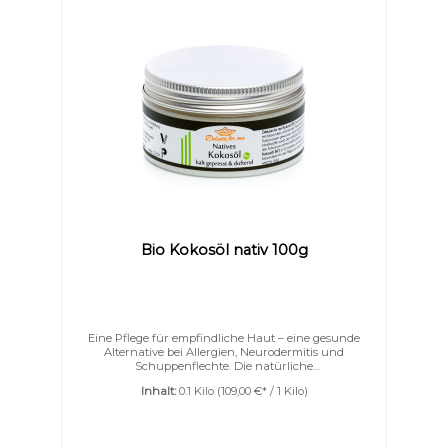
Bio Kokosöl nativ 100g
Eine Pflege für empfindliche Haut – eine gesunde
Alternative bei Allergien, Neurodermitis und
Schuppenflechte. Die natürliche
Zeckenabwehr. Deluxe for me Kokosöl BIO wird kalt
Inhalt:
0.1 Kilo
(109,00 €* / 1 Kilo)
gepresst und durch ein besonders schonendes
Pressverfahren aus frischen Kokosnüssen
gewonnen. Somit bleiben die natürlichen Inhaltsstoffe
sowie der natürliche Geruch und Geschmack der