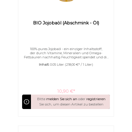
BIO Jojobaöl (Abschmink - Öl)
100% pures Jojobaöl - ein einziger Inhaltsstoff,
der durch Vitamine, Mineralien und Omega-
Fettsäuren nachhaltig Feuchtigkeit spendet und die
Haut sichtbar glatter und straffer erscheinen
Inhalt:
0.05 Liter
(218,00 €* / 1 Liter)
lässt. Unser Deluxe for me Abschmink-Öl entfernt
reizfrei & schonend Make-Up-
Rückstände. Besonders rund um die empfindliche
Augenpartie und den Wimpern.Es entfernt auf
natürliche Weise wasserlösliche und wasserfeste
Make-up Produkte. Vitamine, Mineralien, Omega-
Fettsäuren | Feuchtigkeitsspender Kaltgepresst | aus
10,90 €*
PanamaFür jeden Hauttyp geeignet | besonders
unreine & MischhautFür Kontaktlinsenträger
Bitte
melden Sie sich an
oder
registrieren
geeignet
Sie sich, um diesen Artikel zu bestellen