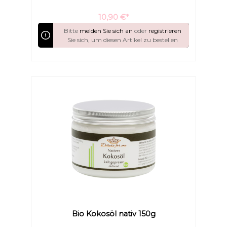
Kokosnuss unbeschadet erhalten. Kokosöl BIO ist für
trockene und sensible Haut eine besondere Art der
Pflege und sorgt für unwiderstehlich weiche Haut.
10,90 €*
Bitte
melden Sie sich an
oder
registrieren
Sie sich, um diesen Artikel zu bestellen
Text vergrößern
Hochkontrastmodus
Bio Kokosöl nativ 150g