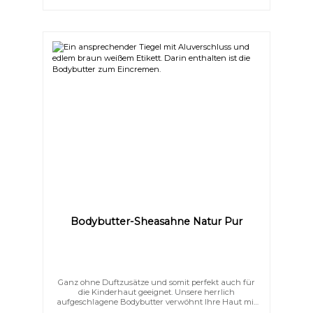
hinterlässt ein zartes HautgefühlEnthält kein Wasser
– daher sind keine Emulgatoren oder chemische
Konservierungsstoffe nötig Gönnen Sie Ihrer Haut
diesen luxuriösen Moment und lassen Sie sie strahlen
wie nie zuvor.
Bodybutter-Sheasahne Natur Pur
Ganz ohne Duftzusätze und somit perfekt auch für
die Kinderhaut geeignet. Unsere herrlich
aufgeschlagene Bodybutter verwöhnt Ihre Haut mit
einem Dreiklang aus Sheabutter, Kakaobutter und