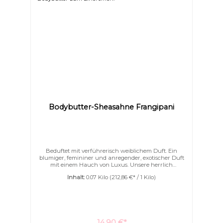
Bodybutter-Sheasahne Frangipani
Beduftet mit verführerisch weiblichem Duft. Ein
blumiger, femininer und anregender, exotischer Duft
mit einem Hauch von Luxus. Unsere herrlich
aufgeschlagene Bodybutter verwöhnt Ihre Haut mit
Inhalt:
0.07 Kilo
(212,86 €* / 1 Kilo)
einem Dreiklang aus Sheabutter, Kakaobutter und
Mangobutter – zart verfeinert mit Jojoba-, Argan- und
Kokosöl.Eine kostbare Portion Seide schenkt Ihrer
Haut spürbare Geschmeidigkeit und einen eleganten
Schimmer. Intensiv feuchtigkeitsspendend &
besonders pflegendIdeal für trockene, empfindliche
oder allergiebelastete HauttypenVerleiht der Haut
14,90 €*