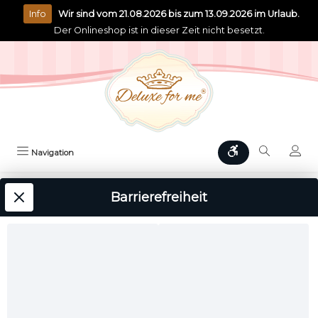
alt springen
Info
Wir sind vom 21.08.2026 bis zum 13.09.2026 im Urlaub.
Der Onlineshop ist in dieser Zeit nicht besetzt.
Werkzeugleiste anz
Navigation
Sie sind hier:
Hand & Fuss
Fußpflege
Barrierefreiheit