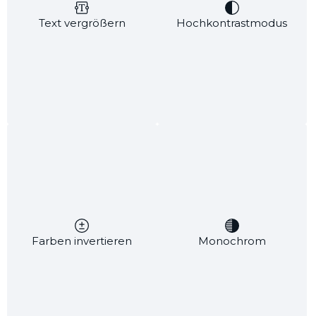
Text vergrößern
Hochkontrastmodus
Fußbutter Sheasahne Rocky Mountain
Farben invertieren
Monochrom
Eine liebevolle Komposition aus feinster Pflege und
erfrischender Sinnlichkeit – speziell abgestimmt für
Ihre Füße, die jeden Tag Großes leisten. Unsere sahnig
aufgeschlagene Fußbutter aus hochwertiger