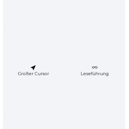
ÖFFNUNGSZEITEN
INFORMATIONEN
SERVICE
HÄNDLER & PARTNER
KONTAKT
Tel:
+49 (0)8754/969186
Fax:
+49 (0)8754/969187
Email:
info@deluxeforme.com
Großer Cursor
Leseführung
Dorfstraße 7
84106 Großgundertshausen
Oder über unser
Kontaktformular
.
ZAHLUNGS- UND VERSANDARTEN
UNSERE VORTEILE