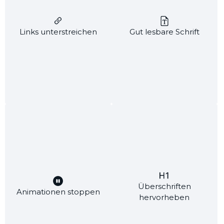
Kosmetikspatel
Links unterstreichen
Gut lesbare Schrift
Für das professionelle und hygienische Entnehmen
von Ihrer Kosmetik. Ergonomischer, leicht
geschwungener Kosmetikspatel zur hygienischen
Entnahme von Cremes, Salben
und Bodybutter/Sheasahne.
0,50 €*
Bitte
melden Sie sich an
oder
registrieren
Sie sich, um diesen Artikel zu bestellen
Überschriften
Animationen stoppen
hervorheben
Kostenloser Versand ab 70€