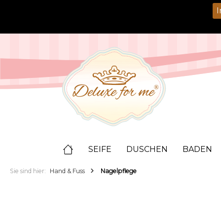
springen
Zur Hauptnavigation springen
I
SEIFE
DUSCHEN
BADEN
Sie sind hier:
Hand & Fuss
Nagelpflege