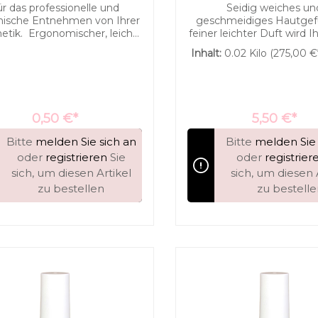
ür das professionelle und
Seidig weiches un
nische Entnehmen von Ihrer
geschmeidiges Hautgefü
tik. Ergonomischer, leicht
feiner leichter Duft wird I
hwungener Kosmetikspatel
verzaubern. Deluxe for 
Inhalt:
0.02 Kilo
(275,00 €*
hygienischen Entnahme von
& Hand Intensivpflege i
Cremes, Salben
wundervoll cremig und 
d Bodybutter/Sheasahne.
aufgeschlagene Pflegeb
Herrlich luftig ist Sheabu
Avocadobutter mi
0,50 €*
5,50 €*
Borretschsamenöl, Jojob
Kokosöl verfeinert. 
Bitte
melden Sie sich an
Bitte
melden Sie 
wunderbare Mischung
oder
registrieren
Sie
oder
registrier
hochwertigsten Inhaltssto
sich, um diesen Artikel
sich, um diesen 
trockene, rissige und 
Nagelhaut. Auch g
zu bestellen
zu bestell
hervorragend vor 
Schlafengehen geeign
während der Nacht die
intensiv zu pflegen.
Sheabutter und Avocad
sind bekannt für ihre v
pflegenden Stoffe, di
Hautbild verfeinern und
aussehen lassen.D
Borretschsamenöl ist spez