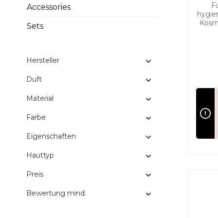
F
Accessories
hygie
Kosme
Sets
gesc
zur 
un
Hersteller
Duft
Material
Farbe
Eigenschaften
Hauttyp
Preis
Bewertung mind.