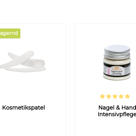
lagernd
Durchschnittliche Bewert
Kosmetikspatel
Nagel & Han
Intensivpfleg