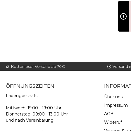
w
hochw
Mandel
Vitam
spröd
Pfleg
Ölen 
Pfl
schne
riss
Gel-
Kostenloser Versand ab 70€
Versand i
ÖFFNUNGSZEITEN
INFORMA
Ladengeschäft:
Über uns
Impressum
Mittwoch: 15:00 - 19:00 Uhr
AGB
Donnerstag: 09:00 - 13:00 Uhr
und nach Vereinbarung
Widerruf
Versand & Z