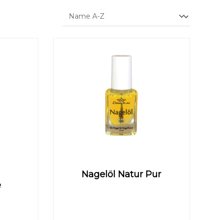
Text vergrößern
Hochkontrastmodus
ung von 5 von 5 Sternen
d
Nagelöl Natur Pur
e