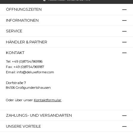
ÖFFNUNGSZEITEN
INFORMATIONEN
SERVICE
HÄNDLER & PARTNER
KONTAKT
Großer Cursor
Leseführung
Tel:
+49 (0)8754/969186
Fax:
+49 (0)8754/969187
Email:
info@deluxeforme.com
Dorfstraße 7
84106 Großgundertshausen
Oder über unser
Kontaktformular
.
ZAHLUNGS- UND VERSANDARTEN
UNSERE VORTEILE