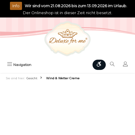
alt springen
Info
Wir sind vom 21.08.2026 bis zum 13.09.2026 im Urlaub.
Der Onlineshop ist in dieser Zeit nicht besetzt.
Werkzeugleiste anz
Navigation
Sie sind hier:
Gesicht
Wind & Wetter Creme