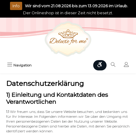
alt springen
Info
Wir sind vom 21.08.2026 bis zum 13.09.2026 im Urlaub.
Der Onlineshop ist in dieser Zeit nicht besetzt.
Werkzeugleiste anz
Navigation
Datenschutzerklärung
1) Einleitung und Kontaktdaten des
Verantwortlichen
1.1
Wir freuen uns, dass Sie unsere Website besuchen, und bedanken uns
für Ihr Interesse. Im Folgenden informieren wir Sie über den Umgang mit
Ihren personenbezogenen Daten bei der Nutzung unserer Website.
Personenbezogene Daten sind hierbei alle Daten, mit denen Sie persönlich
identifiziert werden können.