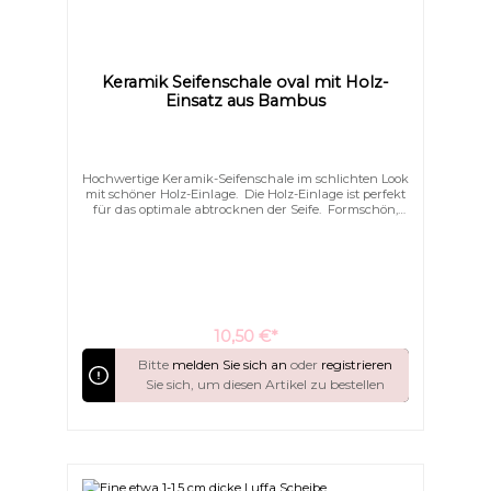
Keramik Seifenschale oval mit Holz-
Einsatz aus Bambus
Hochwertige Keramik-Seifenschale im schlichten Look
mit schöner Holz-Einlage. Die Holz-Einlage ist perfekt
für das optimale abtrocknen der Seife. Formschön,
schlicht und elegant schmücken Sie hiermit Ihr Bad.
10,50 €*
Bitte
melden Sie sich an
oder
registrieren
Sie sich, um diesen Artikel zu bestellen