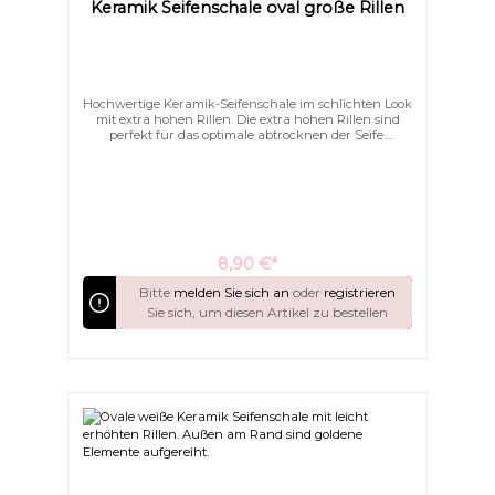
Keramik Seifenschale oval große Rillen
Hochwertige Keramik-Seifenschale im schlichten Look
mit extra hohen Rillen. Die extra hohen Rillen sind
perfekt für das optimale abtrocknen der Seife.
Formschön, schlicht und elegant schmücken Sie
hiermit Ihr Bad.
8,90 €*
Bitte
melden Sie sich an
oder
registrieren
Sie sich, um diesen Artikel zu bestellen
Links unterstreichen
Gut lesbare Schrift