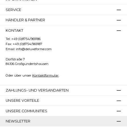
Bilder ausblenden
Zurücksetzen
SERVICE
HÄNDLER & PARTNER
KONTAKT
Tel:
+49 (0)8754/969186
Fax:
+49 (0)8754/969187
Email:
info@deluxeforme.com
Dorfstraße 7
84106 Großgundertshausen
Oder über unser
Kontaktformular
.
ZAHLUNGS- UND VERSANDARTEN
UNSERE VORTEILE
UNSERE COMMUNITIES
NEWSLETTER