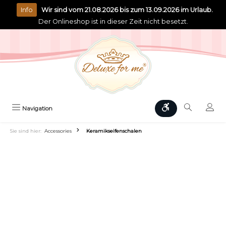
alt springen
Info
Wir sind vom 21.08.2026 bis zum 13.09.2026 im Urlaub.
Der Onlineshop ist in dieser Zeit nicht besetzt.
Werkzeugleiste anz
Navigation
Sie sind hier:
Accessories
Keramikseifenschalen