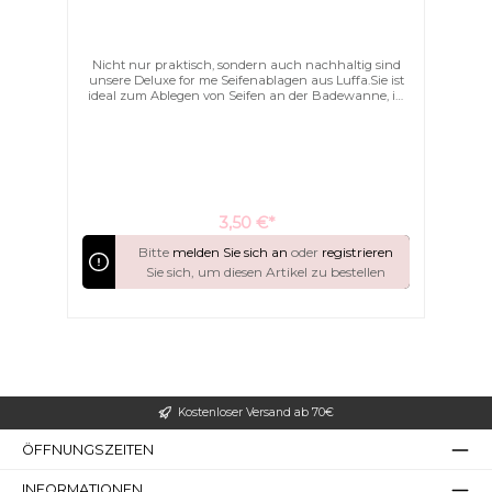
Nicht nur praktisch, sondern auch nachhaltig sind
unsere Deluxe for me Seifenablagen aus Luffa.Sie ist
ideal zum Ablegen von Seifen an der Badewanne, in
der Dusche oder am Waschbecken. Diese sind vegan,
komplett biologisch abbaubar und plastikfrei.Luffa ist
ein schnell nachwachsender Rohstoff, der aus dem
Inneren der reifen Luffagurke gewonnen wird.
3,50 €*
Bitte
melden Sie sich an
oder
registrieren
Sie sich, um diesen Artikel zu bestellen
Kostenloser Versand ab 70€
ÖFFNUNGSZEITEN
INFORMATIONEN