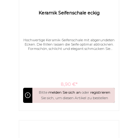
Keramik Seifenschale eckig
Hochwertige Keramik-Seifenschale mit abgerundeten
Text vergrößern
Hochkontrastmodus
Ecken. Die Rillen lassen die Seife optimal abtrocknen.
Formschön, schlicht und elegant schmücken Sie
hiermit Ihr Bad.
8,90 €*
Bitte
melden Sie sich an
oder
registrieren
Sie sich, um diesen Artikel zu bestellen