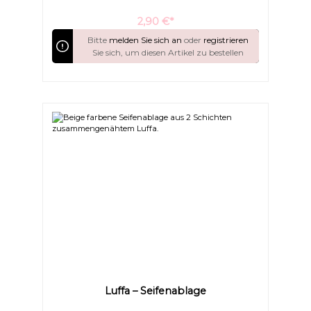
gefördert und die Zellerneuerung angeregt. Geeignet
für normale Haut, Mischhaut und fettige Haut. Die
2,90 €*
Luffa-Scheibe ist wieder verwendbar und kann in
einem Waschsäckchen bei 30° gewaschen werden.
Bitte
melden Sie sich an
oder
registrieren
Sie sich, um diesen Artikel zu bestellen
Luffa – Seifenablage