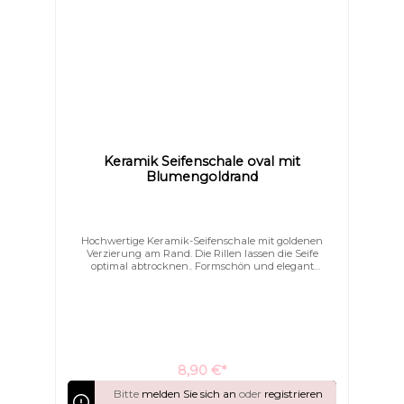
Keramik Seifenschale oval mit
Blumengoldrand
Hochwertige Keramik-Seifenschale mit goldenen
Verzierung am Rand. Die Rillen lassen die Seife
optimal abtrocknen.. Formschön und elegant
schmücken Sie hiermit Ihr Bad.
8,90 €*
Bitte
melden Sie sich an
oder
registrieren