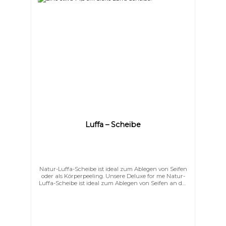
Luffa – Scheibe
Großer Cursor
Leseführung
Natur-Luffa-Scheibe ist ideal zum Ablegen von Seifen
oder als Körperpeeling. Unsere Deluxe for me Natur-
Luffa-Scheibe ist ideal zum Ablegen von Seifen an der
Badewanne, in der Dusche oder am
Waschbecken. Durch die hervorragende
Luftzirkulation kann die Seife sehr gut trocknen. Das
regelmäßige Peeling befreit die Haut von
abgestorbenen Hautschüppchen. Außerdem werden
zugleich die Poren geöffnet, die Durchblutung