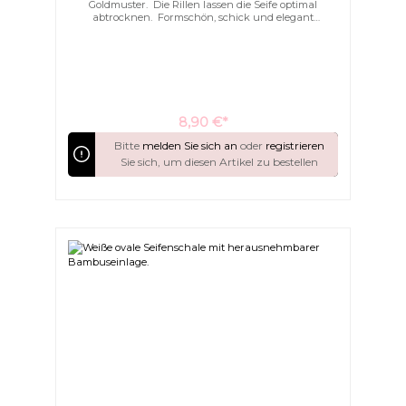
Goldmuster. Die Rillen lassen die Seife optimal
abtrocknen. Formschön, schick und elegant
schmücken Sie hiermit Ihr Bad.
Überschriften
Animationen stoppen
hervorheben
8,90 €*
Bitte
melden Sie sich an
oder
registrieren
Sie sich, um diesen Artikel zu bestellen