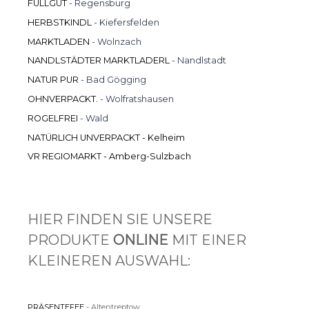
FÜLLGUT
- Regensburg
HERBSTKINDL
- Kiefersfelden
MARKTLADEN
- Wolnzach
NANDLSTÄDTER MARKTLADERL
- Nandlstadt
NATUR PUR
- Bad Gögging
OHNVERPACKT.
- Wolfratshausen
ROGELFREI
- Wald
NATÜRLICH UNVERPACKT
-
Kelheim
VR REGIOMARKT - Amberg-Sulzbach
Links unterstreichen
Gut lesbare Schrift
HIER FINDEN SIE UNSERE
PRODUKTE
ONLINE
MIT EINER
KLEINEREN AUSWAHL:
PRÄSENTEFEE
- Altentreptow