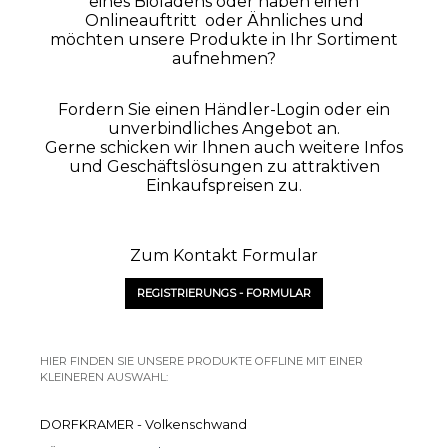
eines Bioladens oder haben einen
Farben invertieren
Monochrom
Onlineauftritt oder Ähnliches und
möchten unsere Produkte in Ihr Sortiment
aufnehmen?
Fordern Sie einen Händler-Login oder ein
unverbindliches Angebot an.
Gerne schicken wir Ihnen auch weitere Infos
und Geschäftslösungen zu attraktiven
Einkaufspreisen zu.
Zum Kontakt Formular
REGISTRIERUNGS - FORMULAR
Niedrige Sättigung
Hohe Sättigung
HIER FINDEN SIE UNSERE PRODUKTE OFFLINE
MIT EINER
KLEINEREN AUSWAHL:
DORFKRAMER - Volkenschwand