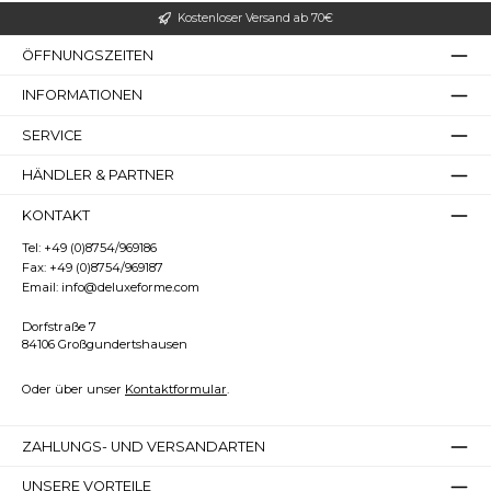
Kostenloser Versand ab 70€
ÖFFNUNGSZEITEN
INFORMATIONEN
Großer Cursor
Leseführung
SERVICE
HÄNDLER & PARTNER
KONTAKT
Tel:
+49 (0)8754/969186
Fax:
+49 (0)8754/969187
Email:
info@deluxeforme.com
Dorfstraße 7
84106 Großgundertshausen
Oder über unser
Kontaktformular
.
ZAHLUNGS- UND VERSANDARTEN
UNSERE VORTEILE