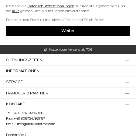
Ich habe die
Datenschutzbestimmungen
zur Kenntnis genommen und
die
AGB
gelesen und bin mit ihnen einverstanden.
Die mit einem Stern (*) markierten Felder sind Pflichtfelder.
Weiter
Kostenloser Versand ab 70€
Überschriften
Animationen stoppen
ÖFFNUNGSZEITEN
hervorheben
INFORMATIONEN
SERVICE
HÄNDLER & PARTNER
KONTAKT
Tel:
+49 (0)8754/969186
Fax:
+49 (0)8754/969187
Email:
info@deluxeforme.com
Dorfstraße 7