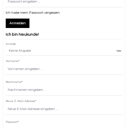
Ich habe mein Passwort vergessen.
Anmelden
Ich bin Neukunde!
Persönliche Informationen
Anrede
Vorname*
Farben invertieren
Monochrom
Nachname*
Neue E-Mail-Adresse*
Passwort*