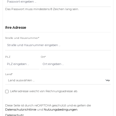
Das Passwort muss mindestens 8 Zeichen lang sein.
Niedrige Sättigung
Hohe Sättigung
Ihre Adresse
Straße und Hausnummer*
PLZ
Ort*
Land*
Lieferadresse weicht von Rechnungsadresse ab.
Links unterstreichen
Gut lesbare Schrift
Diese Seite ist durch reCAPTCHA geschützt und es gelten die
Datenschutzrichtlinie
und
Nutzungsbedingungen
.
Datenschutz