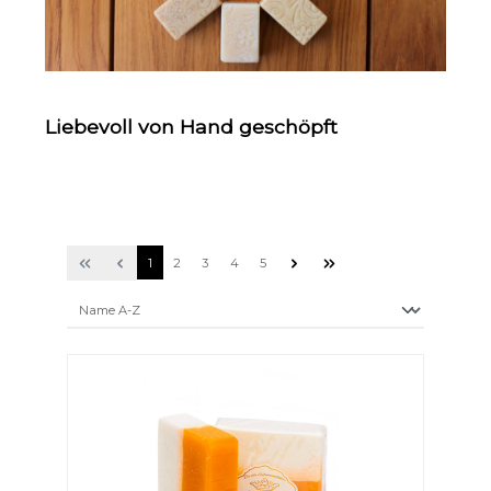
Liebevoll von Hand geschöpft
1
2
3
4
5