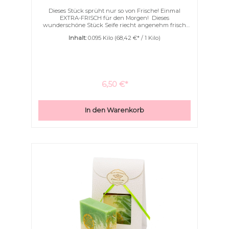
Dieses Stück sprüht nur so von Frische! Einmal
EXTRA-FRISCH für den Morgen! Dieses
wunderschöne Stück Seife riecht angenehm frisch
nach Minze.Feinste Öle wie Erdnussöl, Mandelöl und
Inhalt:
0.095 Kilo
(68,42 €* / 1 Kilo)
Babassuöl sowie Mangobutter lassen Ihre Haut
wunderbar geschmeidig werden.Mit feinen blauen
Linien und einem Hauch von Silber ist diese Seife ein
ganz besonderes Stück.
6,50 €*
In den Warenkorb