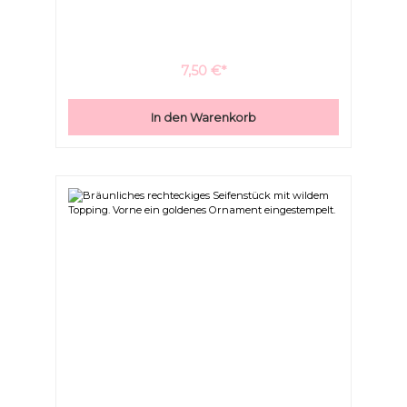
Haut nicht austrocknen.Oliven-, Sesam-, Raps- und
Kokosöl sowie Sheabutter verleihen der Seife eine
wundervolle Cremigkeit. Genießen Sie den tollen
Erdbeerduft.
7,50 €*
In den Warenkorb