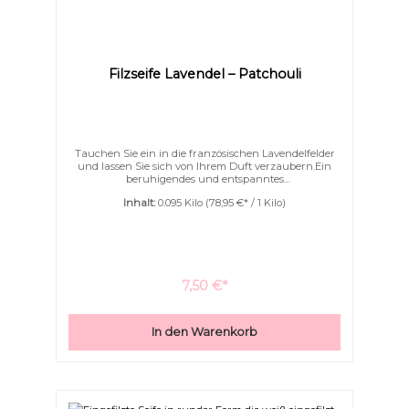
Filzseife Lavendel – Patchouli
Tauchen Sie ein in die französischen Lavendelfelder
und lassen Sie sich von Ihrem Duft verzaubern.Ein
beruhigendes und entspanntes
Duschvergnügen. Handgefertigte Naturseife
Inhalt:
0.095 Kilo
(78,95 €* / 1 Kilo)
wunderschön eingefilzt. Die Filzseife schäumt
wunderschön fein und weich auf.Sanft massiert und
peelt die Seife Ihre Haut wodurch sie gut durchblutet
wird.Filzseifen schäumen mit wunderbar cremigen,
feinen und weichem Schaum auf.
7,50 €*
In den Warenkorb