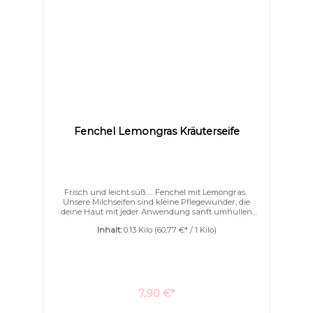
Fenchel Lemongras Kräuterseife
Frisch und leicht süß….. Fenchel mit Lemongras.
Unsere Milchseifen sind kleine Pflegewunder, die
deine Haut mit jeder Anwendung sanft umhüllen
und intensiv nähren. Feinste, natürliche Zutaten
Inhalt:
0.13 Kilo
(60,77 €* / 1 Kilo)
verschmelzen zu einer Seife, die nicht nur reinigt,
sondern pflegt wie eine zarte Umarmung:Kakaobutter
- schenkt reichhaltige Pflege und schützt vor dem
AustrocknenMandelöl - macht die Haut geschmeidig
und samtweichSesamöl - beruhigt und stärkt die
natürliche HautbarriereBienenwachs - bewahrt die
Feuchtigkeit der HautMandelmilch - sorgt für eine
7,90 €*
extra cremige Textur und ein sanftes Hautgefühl Lass
dich von einem unvergleichlich cremigen, feinporigen