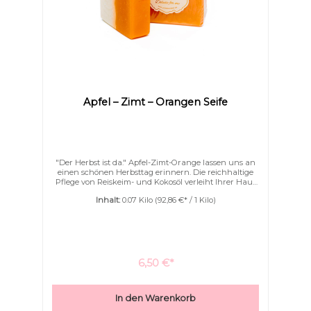
Apfel – Zimt – Orangen Seife
"Der Herbst ist da." Apfel-Zimt-Orange lassen uns an
einen schönen Herbsttag erinnern. Die reichhaltige
Pflege von Reiskeim- und Kokosöl verleiht Ihrer Haut
eine wundervolle Geschmeidigkeit. Wunderbarer
Inhalt:
0.07 Kilo
(92,86 €* / 1 Kilo)
Duft mit pflegenden Ölen.Eine kleine Wellnessoase.
6,50 €*
In den Warenkorb