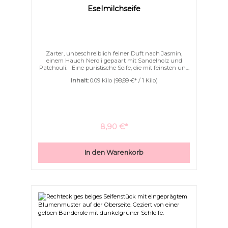
Eselmilchseife
Zarter, unbeschreiblich feiner Duft nach Jasmin,
einem Hauch Neroli gepaart mit Sandelholz und
Patchouli. Eine puristische Seife, die mit feinsten und
edelsten Ölen gesiedet wurde. Zutaten wie
Inhalt:
0.09 Kilo
(98,89 €* / 1 Kilo)
Sheabutter, Eselmilch und rosa Tonerde pflegen Ihre
Haut ganz zart und geschmeidig. Cleopatra badete
einst nicht so luxuriös wie Sie mit dieser Eselmilchseife.
8,90 €*
In den Warenkorb