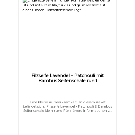
Filzseife Lavendel – Patchouli mit
Bambus Seifenschale rund
Eine kleine Aufmerksamkeit! In diesem Paket
befindet sich: Filzseife Lavendel - Patchouli & Bambus
Seifenschale klein rund Für nähere Informationen zu
den einzelnen Produkten dieses Sets, klicken Sie auf
das jeweils oben genannte Produkt.