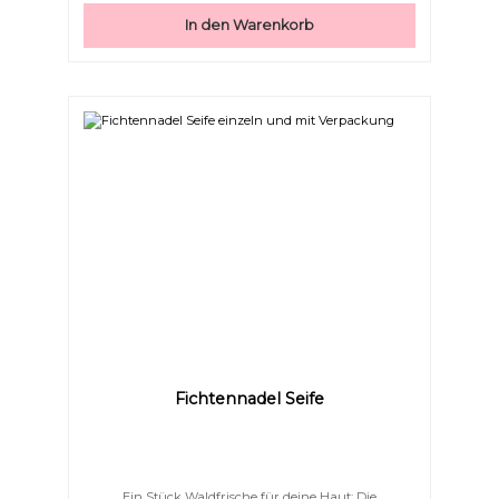
Schaum verzaubern, der deine Haut streichelzart
In den Warenkorb
zurücklässt.Jede Dusche wird zu einem Moment
purer Wohlfühlpflege – natürlich, mild und
handgemacht.
Fichtennadel Seife
Großer Cursor
Leseführung
Ein Stück Waldfrische für deine Haut: Die