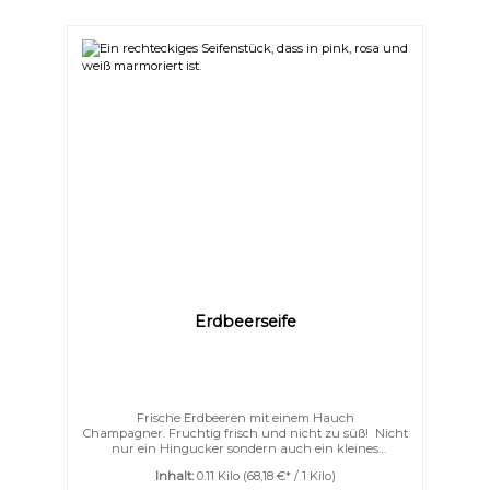
handgemacht.
Erdbeerseife
Überschriften
Animationen stoppen
hervorheben
Frische Erdbeeren mit einem Hauch
Champagner. Fruchtig frisch und nicht zu süß! Nicht
nur ein Hingucker sondern auch ein kleines
Pflegewunder. Mit ihrer etwas höheren Überfettung,
Inhalt:
0.11 Kilo
(68,18 €* / 1 Kilo)
pflegt diese Seife den ganzen Körper und lässt Ihre