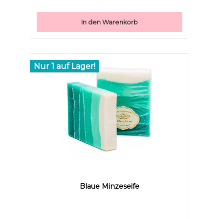
und verleiht Fülle. Der Bart wird glatt und
geschmeidig. Speziell entwickelt für die sanfte und
schonende Reinigung des Barts, lässt sich die
In den Warenkorb
Naturseife auch für das Kopfhaar anwenden. Reinigt
deinen Bart mild, aber gründlichSchäumt
feinBewahrt die FeuchtigkeitPflegt nachhaltig und ist
rückfettendSpeziell für den Bart entwickelt
Nur 1 auf Lager!
Blaue Minzeseife