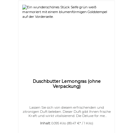
Duschbutter Lemongras (ohne
Verpackung)
Lassen Sie sich von diesem erfrischenden und
zitronigen Duft beleben. Dieser Duft gibt Ihnen frische
Kraft und wirkt vitalisierend. Die Deluxe for me
Duschbutter ist eine ganz besondere Art des
Inhalt:
0.095 Kilo
(89,47 €* / 1 Kilo)
Waschens und Pflegens.Feinste Zutaten wie
Sheabutter, Kakaobutter, Aprikosenkernöl und eine
Portion Seide verleihen Ihrer Haut ein zartes,