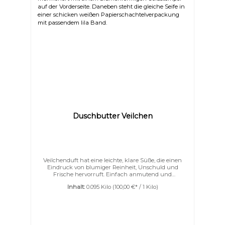
Duschbutter Veilchen
Links unterstreichen
Gut lesbare Schrift
Veilchenduft hat eine leichte, klare Süße, die einen
Eindruck von blumiger Reinheit, Unschuld und
Frische hervorruft. Einfach anmutend und
unverwechselbar ist dieser edle Veilchenduft. Die
Inhalt:
0.095 Kilo
(100,00 €* / 1 Kilo)
Deluxe for me Duschbutter ist eine ganz besondere
Art des Waschens und Pflegens.Feinste Zutaten wie
Sheabutter, Kakaobutter, Aprikosenkernöl und eine
Portion Seide verleihen Ihrer Haut ein zartes,
seidenweiches und geschmeidiges Gefühl. ✔ Ein Two-
in-One Produkt Sie können sich mit unserer