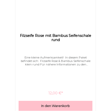
Filzseife Rose mit Bambus Seifenschale
rund
Eine kleine Aufmerksamkeit! In diesem Paket
befindet sich: Filzseife Rose & Bambus Seifenschale
klein rund Für nähere Informationen zu den
einzelnen Produkten dieses Sets, klicken Sie auf das
jeweils oben genannte Produkt.
12,00 €*
In den Warenkorb