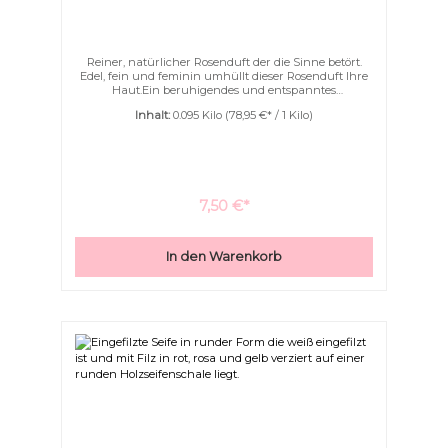
Reiner, natürlicher Rosenduft der die Sinne betört.
Edel, fein und feminin umhüllt dieser Rosenduft Ihre
Haut.Ein beruhigendes und entspanntes
Duschvergnügen. Handgefertigte Naturseife
Inhalt:
0.095 Kilo
(78,95 €* / 1 Kilo)
wunderschön eingefilzt. Die Filzseife schäumt
wunderschön fein und weich auf.Sanft massiert und
peelt die Seife Ihre Haut wodurch sie gut durchblutet
wird.Filzseifen schäumen mit wunderbar cremigen,
feinen und weichem Schaum auf.
7,50 €*
In den Warenkorb