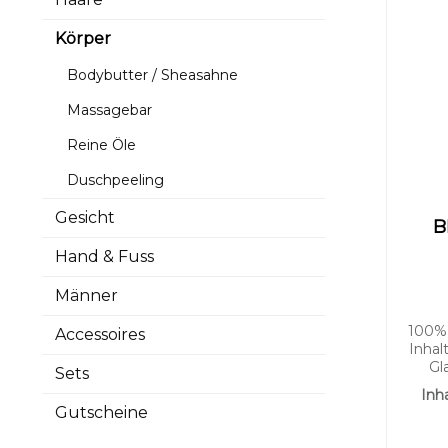
Körper
Bodybutter / Sheasahne
Massagebar
Reine Öle
Duschpeeling
Gesicht
B
Hand & Fuss
Männer
100% 
Accessoires
Inhal
Gl
Sets
w
Inha
brüch
Gutscheine
an V
a