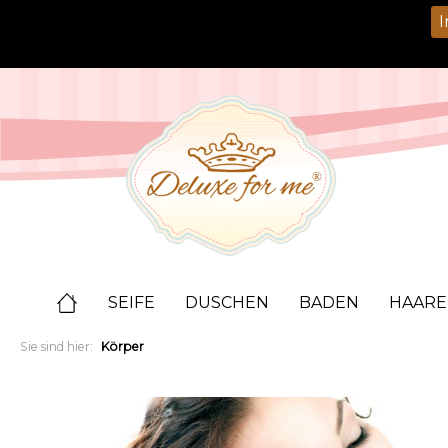
springen
Zur Hauptnavigation springen
I
SEIFE
DUSCHEN
BADEN
HAARE
Sie sind hier:
Körper