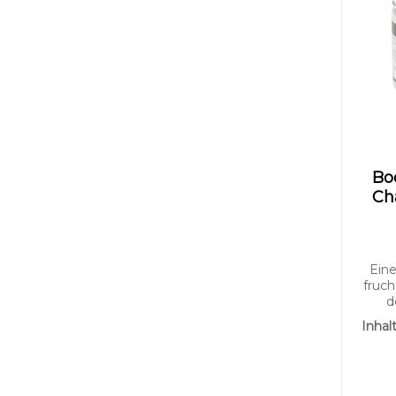
Durchs
Bo
Ch
Eine
fruch
d
Champ
Inhal
die
geni
au