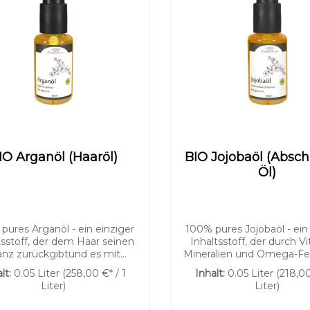
IO Arganöl (Haaröl)
BIO Jojobaöl (Absc
Öl)
pures Arganöl - ein einziger
100% pures Jojobaöl - ein
tsstoff, der dem Haar seinen
Inhaltsstoff, der durch V
anz zurückgibtund es mit
Mineralien und Omega-Fe
ertvollem Vitamin E vor
nachhaltig Feuchtigkeit
lt:
0.05 Liter
(258,00 €* / 1
Inhalt:
0.05 Liter
(218,00
igen Spitzen bewahrt. Reich
und die Haut sichtbar gla
Liter)
Liter)
itamin E, das freie Radikale
straffer erscheinen lässt
bwehrtKaltgepresst | aus
Deluxe for me Abschm