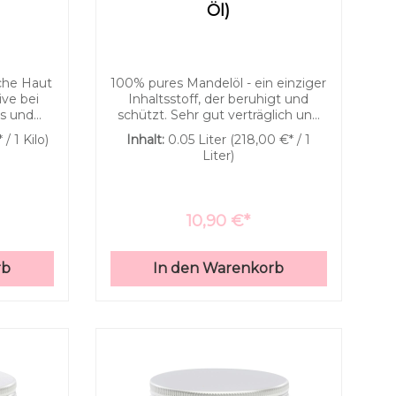
Öl)
iche Haut
100% pures Mandelöl - ein einziger
ive bei
Inhaltsstoff, der beruhigt und
Niedrige Sättigung
Hohe Sättigung
is und
schützt. Sehr gut verträglich und
türliche
eine ideale Basispflege. Großes
/ 1 Kilo)
Inhalt:
0.05 Liter
(218,00 €* / 1
for me
Fettsäurespektrum | reichhaltiges
Liter)
epresst
MassageölKaltgepresst | aus
ders
SpanienFür sensible Haut
ren aus
besonders gut geeignet
en
10,90 €*
en die
sowie der
eschmack
rb
In den Warenkorb
hadet
aut eine
ge und
h weiche