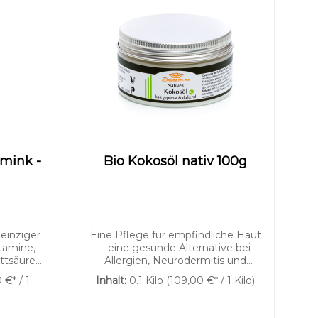
hmink -
Bio Kokosöl nativ 100g
 einziger
Eine Pflege für empfindliche Haut
itamine,
– eine gesunde Alternative bei
ttsäuren
Allergien, Neurodermitis und
 spendet
Schuppenflechte. Die natürliche
 €* / 1
Inhalt:
0.1 Kilo
(109,00 €* / 1 Kilo)
tter und
Zeckenabwehr. Deluxe for me
. Unser
Kokosöl BIO wird kalt gepresst
ink-Öl
und durch ein besonders