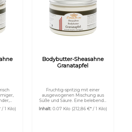
sahne
Bodybutter-Sheasahne
Granatapfel
Links
Gut lesbare Schrift
unterstreichen
risch
Fruchtig-spritzig mit einer
umiger,
ausgewogenen Mischung aus
nder,
Süße und Säure. Eine belebende
em Hauch
moderne Komposition. Unsere
 / 1 Kilo)
Inhalt:
0.07 Kilo
(212,86 €* / 1 Kilo)
rlich
herrlich aufgeschlagene
utter
Bodybutter verwöhnt Ihre Haut
 einem
mit einem Dreiklang aus
tter,
Sheabutter, Kakaobutter und