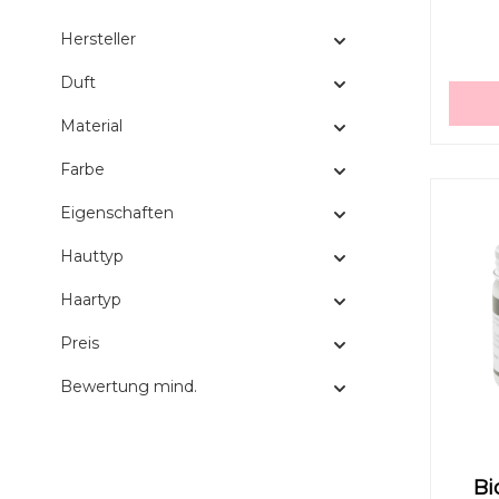
Maro
Auc
Hersteller
Haut
Gla
Duft
ve
Material
Farbe
Eigenschaften
Hauttyp
Haartyp
Preis
Bewertung mind.
Bi