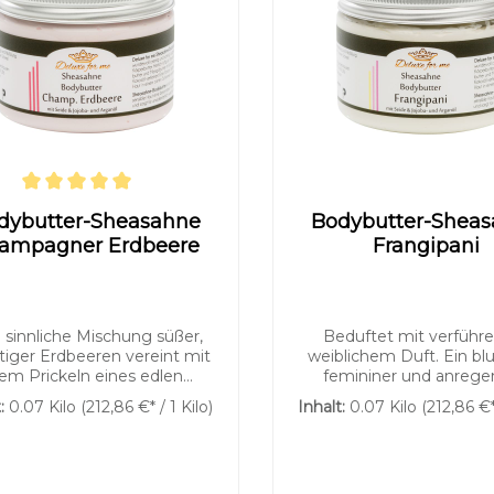
chnittliche Bewertung von 5 von 5 Sternen
dybutter-Sheasahne
Bodybutter-Shea
ampagner Erdbeere
Frangipani
 sinnliche Mischung süßer,
Beduftet mit verführe
tiger Erdbeeren vereint mit
weiblichem Duft. Ein bl
em Prickeln eines edlen
femininer und anrege
agners.Lassen Sie sich von
exotischer Duft mit ein
t:
0.07 Kilo
(212,86 €* / 1 Kilo)
Inhalt:
0.07 Kilo
(212,86 €*
ser Kreation verführen und
von Luxus. Unsere her
eßen Sie diese mit all Ihren
aufgeschlagene Bodyb
Sinnen.Unsere herrlich
verwöhnt Ihre Haut mit
fgeschlagene Bodybutter
Dreiklang aus Sheabu