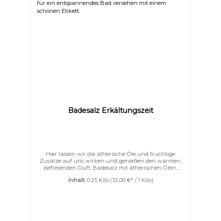
Enzyme und für die ungestörte Aktivität der Zellen
notwendig. Kalzium: gleicht den Mineralstoffgehalt
der Zellen aus und beruhigt die Haut.Natrium:
verbessert die Hautdurchblutung und ist für den
Energietransport von Nährstoffen der Körperzellen
von Bedeutung.Kalium: reguliert den Wasserhaushalt,
verbessert den Stoffwechsel und fördert das
Zellwachstum.Eisen: belebt und regt die Blutbildung
an.Chloride: verbessern das
Mineralstoffgleichgewicht.Bromsalze: heilend,
beruhigend, entspannend. antiseptisch
Badesalz Erkältungszeit
Hier lassen wir die ätherische Öle und fruchtige
Zusätze auf uns wirken und genießen den warmen,
befreienden Duft. Badesalz mit ätherischen Ölen,
abgestimmt auf die Atemwege. Genau das richtige
Inhalt:
0.25 Kilo
(32,00 €* / 1 Kilo)
wenn eine Erkältung im Anmarsch ist, oder uns leider
schon erwischt hat. Ein Bad bei 37° Celsius mit reinen
ätherischen Ölen, welches befreiend auf die
Atemwege wirkt, eine Genuss. Ein
Erkältungsbad wirkt unterstützend auf die Genesung
und hilft dem Körper sich zu erholen. Meersalz