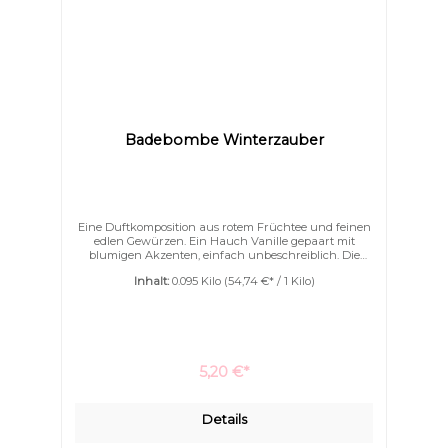
Badebombe Winterzauber
Eine Duftkomposition aus rotem Früchtee und feinen
edlen Gewürzen. Ein Hauch Vanille gepaart mit
blumigen Akzenten, einfach unbeschreiblich. Die
weichen Blumennoten verbinden sich mit dezenten
Inhalt:
0.095 Kilo
(54,74 €* / 1 Kilo)
Holznoten im Abgang. Unsere Deluxe for me
Badebomben sind mit ganz viel Kakaobutter und
Ziegenmilchpulver. Nicht nur schäumen können sie
sondern auch pflegen. Ihre Haut wird wunderbar
geschmeidig schon während des Badens. Ein
Eincremen nach dem Bad wird überflüssig.
5,20 €*
Details