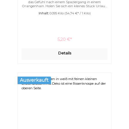
das Gefühl nach einem Spaziergang in einem
Orangenhain. Holen Sie sich ein kleines Stück Urlaub
in Ihr Bad! Unsere Deluxe for me Badebomben sind
Inhalt:
0.095 Kilo
(54,74 €* / 1 Kilo)
mit ganz viel Kakaobutter und
Ziegenmilchpulver. Nicht nur schäumen können sie
sondern auch pflegen. Ihre Haut wird wunderbar
geschmeidig schon während des Badens. Ein
Eincremen nach dem Bad wird überflüssig.
5,20 €*
Details
Ausverkauft