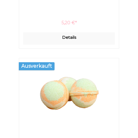
Haut wird wunderbar geschmeidig schon während
des Badens. Ein Eincremen nach dem Bad wird
überflüssig.
5,20 €*
Details
Ausverkauft