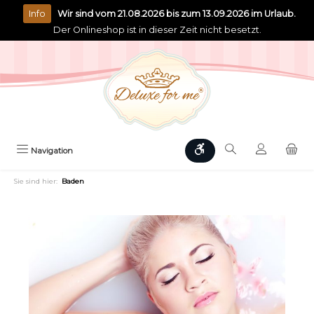
alt springen
Info
Wir sind vom 21.08.2026 bis zum 13.09.2026 im Urlaub.
Der Onlineshop ist in dieser Zeit nicht besetzt.
Werkzeugleiste anzeigen
Navigation
Sie sind hier:
Baden