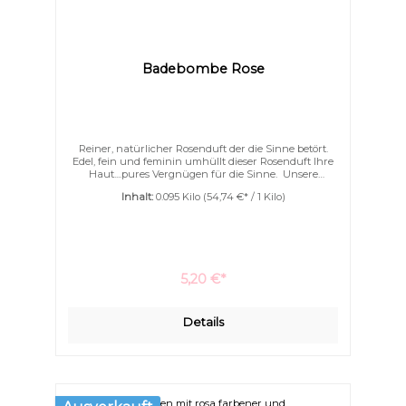
Badebombe Rose
Reiner, natürlicher Rosenduft der die Sinne betört.
Edel, fein und feminin umhüllt dieser Rosenduft Ihre
Haut....pures Vergnügen für die Sinne. Unsere
Badebomben sind mit ganz viel Kakaobutter und
Inhalt:
0.095 Kilo
(54,74 €* / 1 Kilo)
Ziegenmilchpulver. Nicht nur schäumen können sie
sondern auch pflegen. Ihre Haut wird wunderbar
geschmeidig schon während des Badens. Ein
Eincremen nach dem Bad wird überflüssig.
5,20 €*
Details