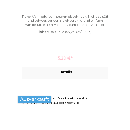
Purer Vanilleduft ohne schnick schnack. Nicht zu süß
und schwer, sondern leicht cremig und einfach
Vanille. Mit einem Hauch Cream, dass an Vanilleeis
erinnert. Einfach purer Genuss. Unsere Deluxe for
Inhalt:
0.095 Kilo
(54,74 €* / 1 Kilo)
me Badebomben sind mit ganz viel Kakaobutter und
Ziegenmilchpulver. Nicht nur schäumen können sie
sondern auch pflegen. Ihre Haut wird wunderbar
geschmeidig schon während des Badens. Ein
Eincremen nach dem Bad wird überflüssig.
5,20 €*
Details
Ausverkauft