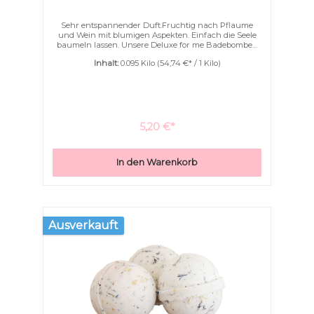
Sehr entspannender Duft.Fruchtig nach Pflaume
und Wein mit blumigen Aspekten. Einfach die Seele
baumeln lassen. Unsere Deluxe for me Badebomben
sind mit ganz viel Kakaobutter und
Inhalt:
0.095 Kilo
(54,74 €* / 1 Kilo)
Ziegenmilchpulver. Nicht nur schäumen können sie
sondern auch pflegen. Ihre Haut wird wunderbar
geschmeidig schon während des Badens. Ein
Eincremen nach dem Bad wird überflüssig.
5,20 €*
In den Warenkorb
Ausverkauft