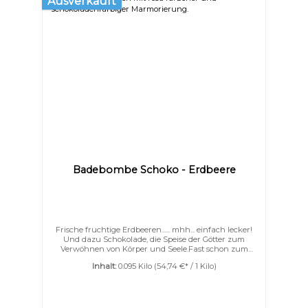
Ausverkauft
Badebombe Schoko - Erdbeere
Frische fruchtige Erdbeeren...... mhh... einfach lecker!
Und dazu Schokolade, die Speise der Götter zum
Verwöhnen von Körper und Seele.Fast schon zum
reinbeißen verführt dieser warme Schokoladenduft
Inhalt:
0.095 Kilo
(54,74 €* / 1 Kilo)
die Sinne. Zart und nicht zu schwer ist es ein wahres
Vergnügen auf Ihrer Haut. Unsere Deluxe for me
Badebomben sind mit ganz viel Kakaobutter und
Ziegenmilchpulver. Nicht nur schäumen können sie
sondern auch pflegen. Ihre Haut wird wunderbar