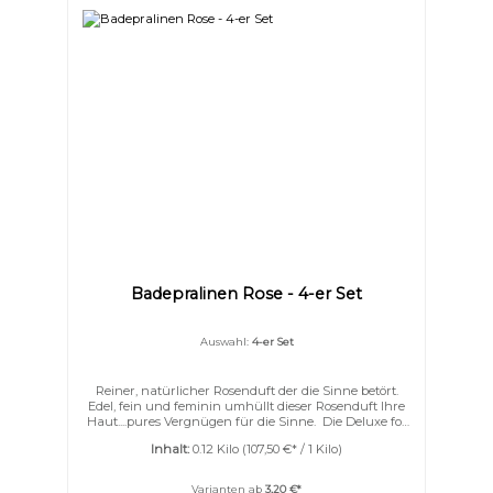
Badepralinen Rose - 4-er Set
Auswahl:
4-er Set
Reiner, natürlicher Rosenduft der die Sinne betört.
Edel, fein und feminin umhüllt dieser Rosenduft Ihre
Haut....pures Vergnügen für die Sinne. Die Deluxe for
me Badepralinen bestehen wie echte Schokolade aus
Inhalt:
0.12 Kilo
(107,50 €* / 1 Kilo)
viel pflegender Kakaobutter. Zusätzlich enthält sie
feinste Sheabutter und Mandelöl. Nach einem
entspannten Bad mit den Badepralinen, wird Ihre
Varianten ab
3,20 €*