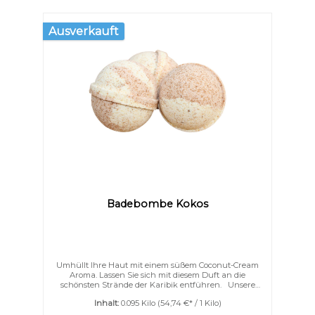
Ausverkauft
Text vergrößern
Hochkontrastmodus
Badebombe Kokos
Umhüllt Ihre Haut mit einem süßem Coconut-Cream
Aroma. Lassen Sie sich mit diesem Duft an die
schönsten Strände der Karibik entführen. Unsere
Deluxe for me Badebomben sind mit ganz viel
Inhalt:
0.095 Kilo
(54,74 €* / 1 Kilo)
Kakaobutter und Ziegenmilchpulver. Nicht nur
schäumen können sie sondern auch pflegen. Ihre