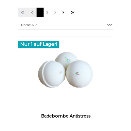
1
2
3
Nur 1 auf Lager!
Badebombe Antistress