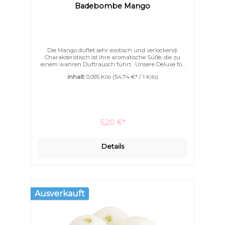
Badebombe Mango
Die Mango duftet sehr exotisch und verlockend.
Charakteristisch ist ihre aromatische Süße, die zu
einem wahren Duftrausch führt. Unsere Deluxe for
me Badebomben sind mit ganz viel Kakaobutter und
Inhalt:
0.095 Kilo
(54,74 €* / 1 Kilo)
Ziegenmilchpulver. Nicht nur schäumen können sie
sondern auch pflegen. Ihre Haut wird wunderbar
geschmeidig schon während des Badens. Ein
Eincremen nach dem Bad wird überflüssig.
5,20 €*
Details
Ausverkauft