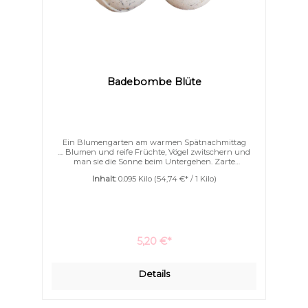
Badebombe Blüte
Ein Blumengarten am warmen Spätnachmittag
.... Blumen und reife Früchte, Vögel zwitschern und
man sie die Sonne beim Untergehen. Zarte
Blumennuancen treffen sich mit fruchtigen
Inhalt:
0.095 Kilo
(54,74 €* / 1 Kilo)
Anklängen. Unsere Badebomben sind mit ganz viel
Kakaobutter und Ziegenmilchpulver. Nicht nur
schäumen können sie sondern auch pflegen. Ihre
Haut wird wunderbar geschmeidig schon während
des Badens. Ein Eincremen nach dem Bad wird
überflüssig.
5,20 €*
Details