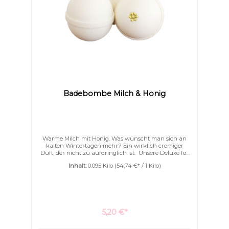
Badebombe Milch & Honig
Warme Milch mit Honig. Was wünscht man sich an
kalten Wintertagen mehr? Ein wirklich cremiger
Duft, der nicht zu aufdringlich ist. Unsere Deluxe for
me Badebomben sind mit ganz viel Kakaobutter und
Inhalt:
0.095 Kilo
(54,74 €* / 1 Kilo)
Ziegenmilchpulver. Nicht nur schäumen können sie
sondern auch pflegen. Ihre Haut wird wunderbar
geschmeidig schon während des Badens. Ein
Eincremen nach dem Bad wird überflüssig.
5,20 €*