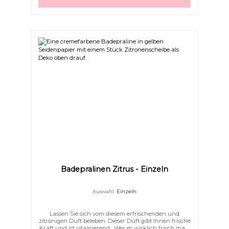
nächsten Tage werden Sie sich nicht eincremen
müssen, da diese Praline so reichhaltig ist.
Badepralinen Zitrus - Einzeln
Auswahl:
Einzeln
Lassen Sie sich vom diesem erfrischenden und
zitronigen Duft beleben. Dieser Duft gibt Ihnen frische
Kraft und ist vitalisierend. Wer es wirklich frisch mag.