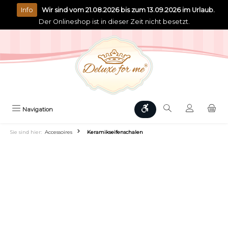
alt springen
Info
Wir sind vom 21.08.2026 bis zum 13.09.2026 im Urlaub.
Der Onlineshop ist in dieser Zeit nicht besetzt.
Werkzeugleiste anzeigen
Navigation
Sie sind hier:
Accessoires
Keramikseifenschalen