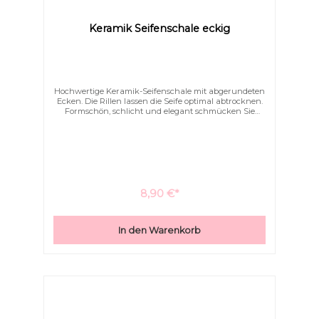
Keramik Seifenschale eckig
Hochwertige Keramik-Seifenschale mit abgerundeten
Ecken. Die Rillen lassen die Seife optimal abtrocknen.
Formschön, schlicht und elegant schmücken Sie
hiermit Ihr Bad.
Text vergrößern
Hochkontrastmodus
8,90 €*
In den Warenkorb