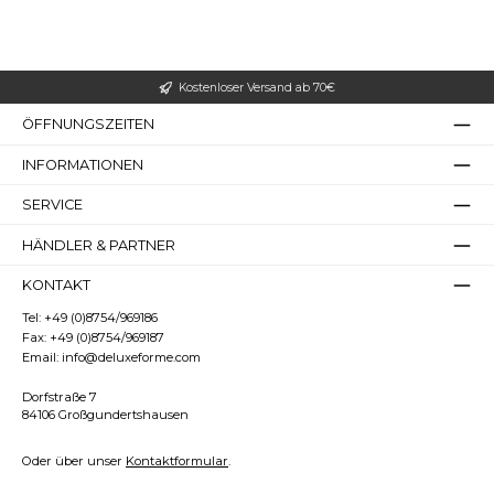
Kostenloser Versand ab 70€
ÖFFNUNGSZEITEN
INFORMATIONEN
SERVICE
Bilder ausblenden
Zurücksetzen
HÄNDLER & PARTNER
KONTAKT
Tel:
+49 (0)8754/969186
Fax:
+49 (0)8754/969187
Email:
info@deluxeforme.com
Dorfstraße 7
84106 Großgundertshausen
Oder über unser
Kontaktformular
.