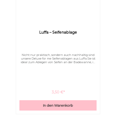
Luffa – Seifenablage
Nicht nur praktisch, sondern auch nachhaltig sind
unsere Deluxe for me Seifenablagen aus Luffa.Sie ist
ideal zum Ablegen von Seifen an der Badewanne, in
der Dusche oder am Waschbecken. Diese sind vegan,
komplett biologisch abbaubar und plastikfrei.Luffa ist
ein schnell nachwachsender Rohstoff, der aus dem
Inneren der reifen Luffagurke gewonnen wird.
3,50 €*
In den Warenkorb