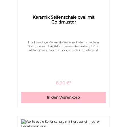
Überschriften
Keramik Seifenschale oval mit
Animationen stoppen
hervorheben
Goldmuster
Hochwertige Keramik-Seifenschale mit edlem
Goldmuster. Die Rillen lassen die Seife optimal
abtrocknen. Formschön, schick und elegant
schmücken Sie hiermit Ihr Bad.
8,90 €*
In den Warenkorb