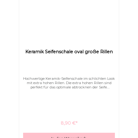
Keramik Seifenschale oval große Rillen
Links unterstreichen
Gut lesbare Schrift
Hochwertige Keramik-Seifenschale im schlichten Look
mit extra hohen Rillen. Die extra hohen Rillen sind
perfekt für das optimale abtrocknen der Seife.
Formschön, schlicht und elegant schmücken Sie
hiermit Ihr Bad.
8,90 €*