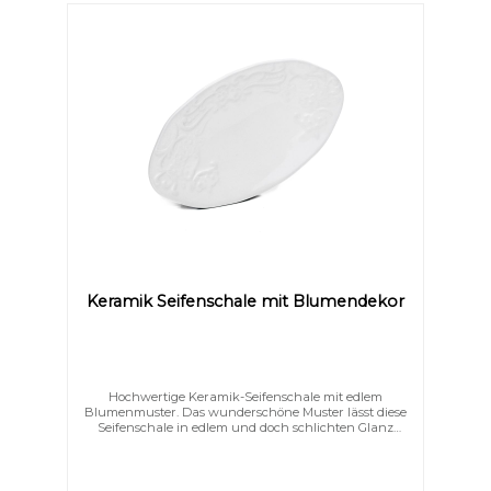
Keramik Seifenschale mit Blumendekor
Hochwertige Keramik-Seifenschale mit edlem
Niedrige Sättigung
Hohe Sättigung
Blumenmuster. Das wunderschöne Muster lässt diese
Seifenschale in edlem und doch schlichten Glanz
erstrahlen.Formschön und elegant schmücken Sie
hiermit Ihr Bad.