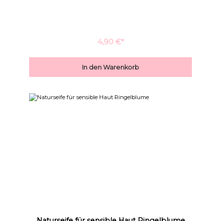
wird. ✔ rein✔ natürlich✔ unbeduftet✔ farblos Diese Seife ist
jeder Zeit auch bei den kleinsten unter den Kleinen zu
verwenden.
4,90 €*
In den Warenkorb
Überschriften
Animationen stoppen
hervorheben
Naturseife für sensible Haut Ringelblume