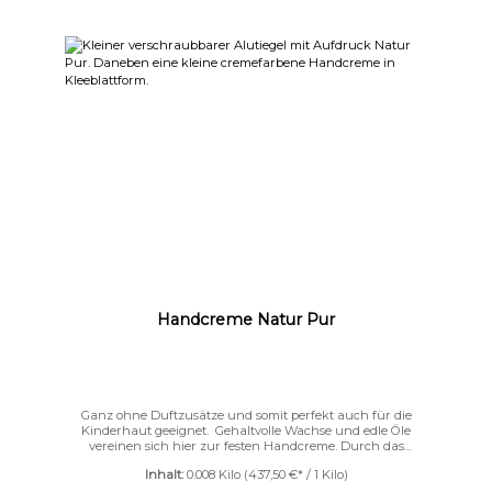
Handcreme Natur Pur
Großer Cursor
Leseführung
Ganz ohne Duftzusätze und somit perfekt auch für die
Kinderhaut geeignet. Gehaltvolle Wachse und edle Öle
vereinen sich hier zur festen Handcreme. Durch das
Beerenwachs schmilzt die Creme zart auf der Haut. Im
Inhalt:
0.008 Kilo
(437,50 €* / 1 Kilo)
Gegensatz zu Bienenwachs ist diese Creme “leichter” auf