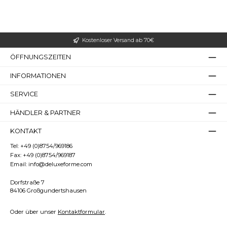
Bilder ausblenden
Zurücksetzen
Kostenloser Versand ab 70€
ÖFFNUNGSZEITEN
INFORMATIONEN
SERVICE
HÄNDLER & PARTNER
KONTAKT
Tel:
+49 (0)8754/969186
Fax:
+49 (0)8754/969187
Email:
info@deluxeforme.com
Dorfstraße 7
84106 Großgundertshausen
Oder über unser
Kontaktformular
.