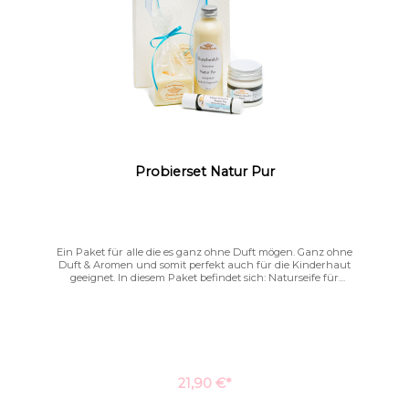
Probierset Natur Pur
Ein Paket für alle die es ganz ohne Duft mögen. Ganz ohne
Duft & Aromen und somit perfekt auch für die Kinderhaut
geeignet. In diesem Paket befindet sich: Naturseife für
sensible Haut Natur PurDuschmilch Natur Pur
100mlBodybutter-Sheasahne Natur Pur
20gLippenbalsam Natur Pur Für nähere Informationen zu
den einzelnen Produkten dieses Sets, klicken Sie auf das
jeweils oben genannte Produkt.
21,90 €*