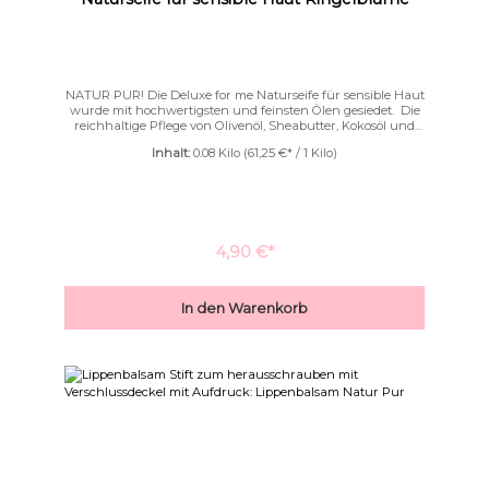
NATUR PUR! Die Deluxe for me Naturseife für sensible Haut
wurde mit hochwertigsten und feinsten Ölen gesiedet. Die
reichhaltige Pflege von Olivenöl, Sheabutter, Kokosöl und
Avocadoöl verleiht dieser Seife eine besondere Milde,die bei
Inhalt:
0.08 Kilo
(61,25 €* / 1 Kilo)
sensibler und empfindlicher Haut besonders geschätzt
wird. ✔ rein✔ natürlich✔ unbeduftet✔ farblos Diese Seife ist
jeder Zeit auch bei den kleinsten unter den Kleinen zu
verwenden.
4,90 €*
In den Warenkorb