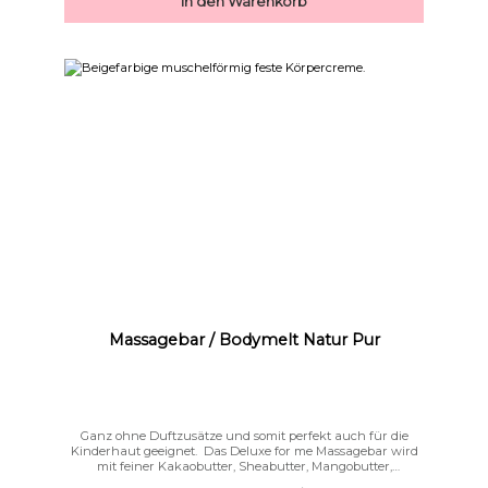
In den Warenkorb
Massagebar / Bodymelt Natur Pur
Ganz ohne Duftzusätze und somit perfekt auch für die
Kinderhaut geeignet. Das Deluxe for me Massagebar wird
mit feiner Kakaobutter, Sheabutter, Mangobutter,
Babassuöl und Bienenwachs gefertigt.Unser Bodymelt ist