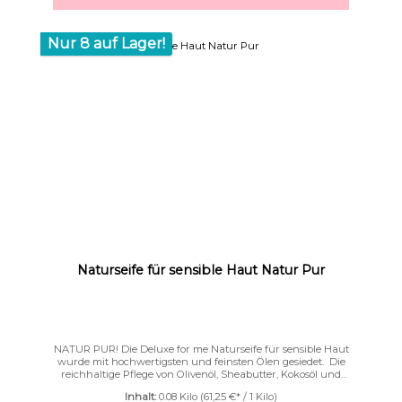
Nur 8 auf Lager!
Naturseife für sensible Haut Natur Pur
NATUR PUR! Die Deluxe for me Naturseife für sensible Haut
wurde mit hochwertigsten und feinsten Ölen gesiedet. Die
reichhaltige Pflege von Olivenöl, Sheabutter, Kokosöl und
Avocadoöl verleiht dieser Seife eine besondere Milde,die bei
Inhalt:
0.08 Kilo
(61,25 €* / 1 Kilo)
sensibler und empfindlicher Haut besonders geschätzt