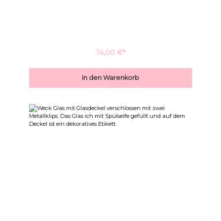
einen schönen feinporigen Schaum und befreit das
Geschirr zuverlässig von Schmutz und Fett. Sie ist
palmölfrei, vegan mit hochwertigen Ölen von Hand
geschöpft. Tipp:Ist das Weck-Glas einmal leer, könnt ihr
einen Nachfüller bestellen und das Weck-Glas damit weiter
benutzen oder Ihr findet dafür eine andere Verwendung.
14,00 €*
In den Warenkorb