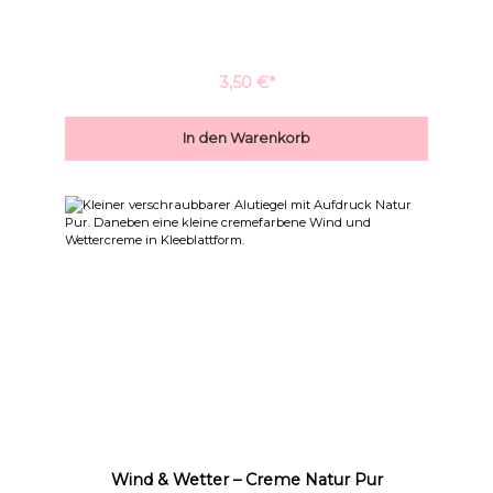
der Haut. Sie ist unbeschreiblich ergiebig! Diese kleine
Handcreme ist ideal für Handtaschen, Schultaschen sogar
Hosentaschen. Die Handcreme wird in einer kleinen
verschraubbaren Dose geliefert.
3,50 €*
In den Warenkorb
Wind & Wetter – Creme Natur Pur