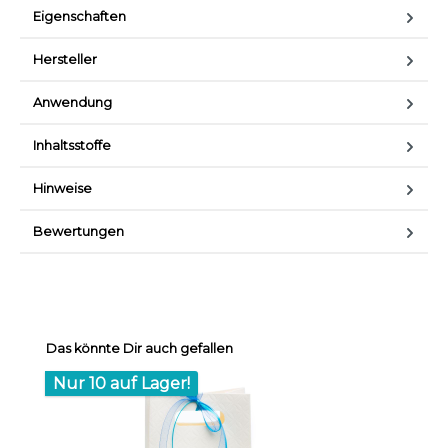
Eigenschaften
Hersteller
Anwendung
Inhaltsstoffe
Hinweise
Bewertungen
Produktgalerie überspringen
Das könnte Dir auch gefallen
Nur 10 auf Lager!