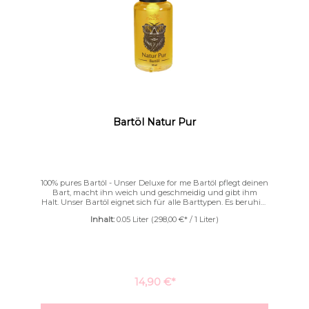
Bartöl Natur Pur
100% pures Bartöl - Unser Deluxe for me Bartöl pflegt deinen
Bart, macht ihn weich und geschmeidig und gibt ihm
Halt. Unser Bartöl eignet sich für alle Barttypen. Es beruhigt
Farben invertieren
Monochrom
deine Gesichtshaut und versorgt dein Barthaar mit genug
Inhalt:
0.05 Liter
(298,00 €* / 1 Liter)
Feuchtigkeit. Es verleiht deinem Bart einen natürlichen
Glanz und fettet nicht.Die Nährstoffe im Öl schützen deinen
Bart vor dem Austrocknen und stärken ihn. Macht den
Bart weich & vitalGeschmeidigkeit dank Argan-, Mandel-,
Jojoba-, Aprikosenkern- und TraubenkernölFür jeden
Hauttyp geeignet | besonders für allergiegeplagte und hoch
empfindliche HautBeugt Juckreiz vorVerleiht natürlichen
14,90 €*
GlanzFettet nichtSchützt vor Austrocknung