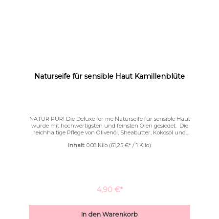
Naturseife für sensible Haut Kamillenblüte
NATUR PUR! Die Deluxe for me Naturseife für sensible Haut
wurde mit hochwertigsten und feinsten Ölen gesiedet. Die
reichhaltige Pflege von Olivenöl, Sheabutter, Kokosöl und
Avocadoöl verleiht dieser Seife eine besondere Milde,die bei
Inhalt:
0.08 Kilo
(61,25 €* / 1 Kilo)
sensibler und empfindlicher Haut besonders geschätzt
wird. ✔ rein✔ natürlich✔ unbeduftet✔ farblos Diese Seife ist
jeder Zeit auch bei den kleinsten unter den Kleinen zu
verwenden.
4,90 €*
In den Warenkorb