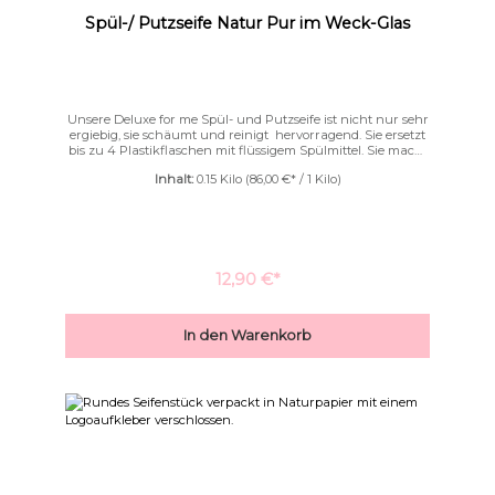
Spül-/ Putzseife Natur Pur im Weck-Glas
Unsere Deluxe for me Spül- und Putzseife ist nicht nur sehr
ergiebig, sie schäumt und reinigt hervorragend. Sie ersetzt
bis zu 4 Plastikflaschen mit flüssigem Spülmittel. Sie macht
einen schönen feinporigen Schaum und befreit das
Inhalt:
0.15 Kilo
(86,00 €* / 1 Kilo)
Geschirr zuverlässig von Schmutz und Fett.Sie ist palmölfrei,
vegan mit hochwertigen Ölen von Hand geschöpft.Tipp:Ist
das Weck-Glas einmal leer, könnt ihr einen Nachfüller
bestellen und das Weck-Glas damit weiter benutzen oder Ihr
findet dafür eine andere Verwendung.
12,90 €*
In den Warenkorb
Niedrige Sättigung
Hohe Sättigung