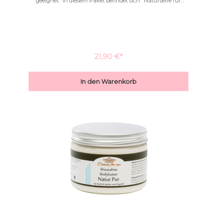
geeignet. In diesem Paket befindet sich: Naturseife für
sensible Haut Natur PurDuschmilch Natur Pur
100mlBodybutter-Sheasahne Natur Pur
20gLippenbalsam Natur Pur Für nähere Informationen zu
den einzelnen Produkten dieses Sets, klicken Sie auf das
jeweils oben genannte Produkt.
21,90 €*
In den Warenkorb