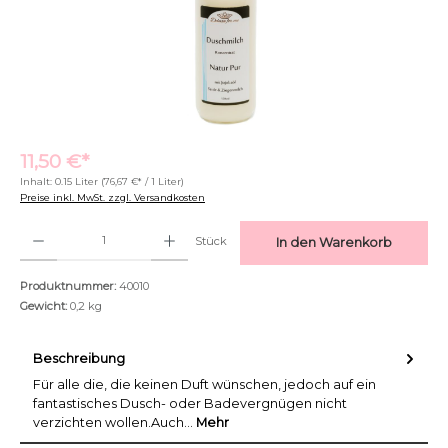
11,50 €*
Inhalt:
0.15 Liter
(76,67 €* / 1 Liter)
Preise inkl. MwSt. zzgl. Versandkosten
Produkt Anzahl: Gib den gewünschten Wert ein oder benutze die Schaltflächen um di
Stück
In den Warenkorb
Produktnummer:
40010
Gewicht:
0,2 kg
Beschreibung
Für alle die, die keinen Duft wünschen, jedoch auf ein
fantastisches Dusch- oder Badevergnügen nicht
verzichten wollen.Auch…
Mehr