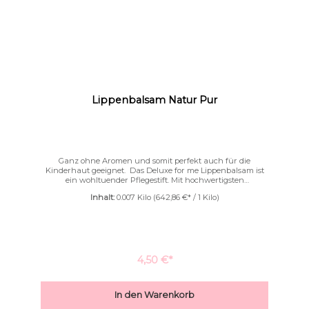
Lippenbalsam Natur Pur
Ganz ohne Aromen und somit perfekt auch für die
Kinderhaut geeignet. Das Deluxe for me Lippenbalsam ist
ein wohltuender Pflegestift. Mit hochwertigsten
Inhaltsstoffen sorgt er für samtig weiche Lippen. Bei dieser
Inhalt:
0.007 Kilo
(642,86 €* / 1 Kilo)
Rezeptur werden nur Rohstoffe verwendet, die für die
Lippen besonders pflegend sind.Unser Lippenbalsam enthält
weder, Mineralöle/Rohöl oder künstliche Zusatzstoffe. Es
werden auch keine Öle verwendet, die Ihre Lippen
austrocknen lassen.
4,50 €*
In den Warenkorb