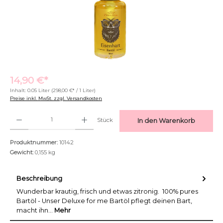
14,90 €*
Inhalt:
0.05 Liter
(298,00 €* / 1 Liter)
Preise inkl. MwSt. zzgl. Versandkosten
Produkt Anzahl: Gib den gewünschten Wert ein oder benutze die Schaltflächen um di
Stück
In den Warenkorb
Text vergrößern
Hochkontrastmodus
Produktnummer:
10142
Gewicht:
0,155 kg
Beschreibung
Wunderbar krautig, frisch und etwas zitronig. 100% pures
Bartöl - Unser Deluxe for me Bartöl pflegt deinen Bart,
macht ihn…
Mehr