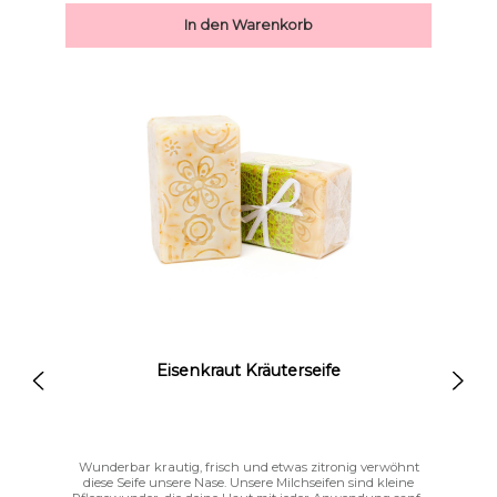
anwenden. Reinigt deinen Bart mild, aber
In den Warenkorb
gründlichSchäumt feinBewahrt die FeuchtigkeitPflegt
nachhaltig und ist rückfettendSpeziell für den Bart
entwickelt
Eisenkraut Kräuterseife
Links unterstreichen
Gut lesbare Schrift
Wunderbar krautig, frisch und etwas zitronig verwöhnt
diese Seife unsere Nase. Unsere Milchseifen sind kleine