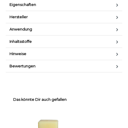
Eigenschaften
Hersteller
Anwendung
Inhaltsstoffe
Hinweise
Bewertungen
Farben invertieren
Monochrom
Produktgalerie überspringen
Das könnte Dir auch gefallen