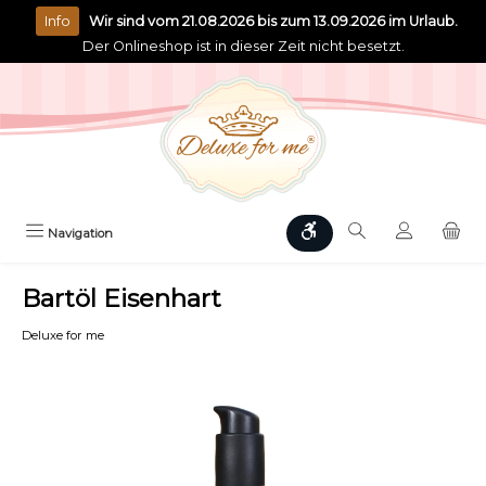
alt springen
Info
Wir sind vom 21.08.2026 bis zum 13.09.2026 im Urlaub.
Der Onlineshop ist in dieser Zeit nicht besetzt.
Werkzeugleiste anzeigen
Navigation
Bartöl Eisenhart
Deluxe for me
Bildergalerie überspringen