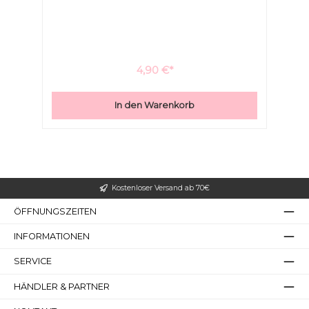
Seife im Wasser liegt und weich wird.Ein idealer
Begleiter bei Sport, Urlaub und für unterwegs. Farblos
schutzlackiertmit Abtropfschaleaus robustem
AluminiumStabil, leicht und platzsparendeinfach zu
reinigen
4,90 €*
In den Warenkorb
Links unterstreichen
Gut lesbare Schrift
Kostenloser Versand ab 70€
ÖFFNUNGSZEITEN
INFORMATIONEN
SERVICE
Überschriften
Animationen stoppen
hervorheben
HÄNDLER & PARTNER