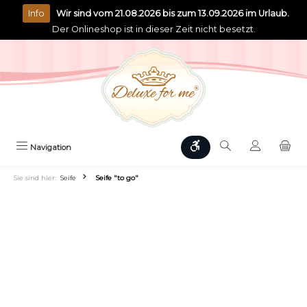
alt springen
Info
Wir sind vom 21.08.2026 bis zum 13.09.2026 im Urlaub.
Der Onlineshop ist in dieser Zeit nicht besetzt.
Werkzeugleiste anzeigen
Navigation
Sie sind hier:
Seife
Seife "to go"
Text vergrößern
Hochkontrastmodus