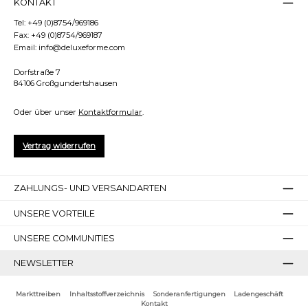
KONTAKT
Tel:
+49 (0)8754/969186
Fax:
+49 (0)8754/969187
Email:
info@deluxeforme.com
Dorfstraße 7
84106 Großgundertshausen
Oder über unser
Kontaktformular
.
Großer Cursor
Leseführung
Vertrag widerrufen
ZAHLUNGS- UND VERSANDARTEN
UNSERE VORTEILE
UNSERE COMMUNITIES
NEWSLETTER
Bilder ausblenden
Zurücksetzen
Markttreiben
Inhaltsstoffverzeichnis
Sonderanfertigungen
Ladengeschäft
Kontakt