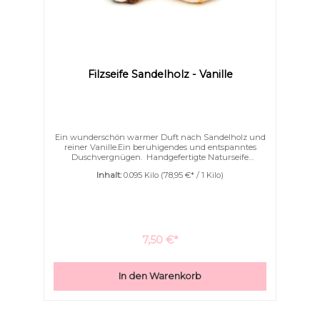
Filzseife Sandelholz - Vanille
Ein wunderschön warmer Duft nach Sandelholz und
reiner Vanille.Ein beruhigendes und entspanntes
Duschvergnügen. Handgefertigte Naturseife
wunderschön eingefilzt. Die Filzseife schäumt
Inhalt:
0.095 Kilo
(78,95 €* / 1 Kilo)
wunderschön fein und weich auf.Sanft massiert und
peelt die Seife Ihre Haut wodurch sie gut durchblutet
wird.Filzseifen schäumen mit wunderbar cremigen,
feinen und weichem Schaum auf.
Links unterstreichen
Gut lesbare Schrift
7,50 €*
In den Warenkorb