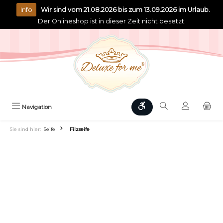
alt springen
Info
Wir sind vom 21.08.2026 bis zum 13.09.2026 im Urlaub.
Der Onlineshop ist in dieser Zeit nicht besetzt.
Werkzeugleiste anzeigen
Navigation
Sie sind hier:
Seife
Filzseife