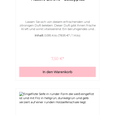
Lassen Sie sich von diesem erfrischenden und
zitronigen Duft beleben. Dieser Duft gibt Ihnen frische
Kraft und wirkt vitalisierend. Ein beruhigendes und
entspanntes Duschvergnügen. Handgefertigte
Inhalt:
0.095 Kilo
(78,95 €* / 1 Kilo)
Naturseife wunderschön eingefilzt. Die Filzseife
schäumt wunderschön fein und weich auf.Sanft
massiert und peelt die Seife Ihre Haut wodurch sie gut
durchblutet wird.Filzseifen schäumen mit wunderbar
cremigen, feinen und weichem Schaum auf.
7,50 €*
In den Warenkorb