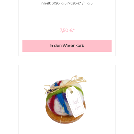
Inhalt:
0.095 Kilo
(78,95 €* / 1 Kilo)
wunderschön eingefilzt. Die Filzseife schäumt
wunderschön fein und weich auf.Sanft massiert und
peelt die Seife Ihre Haut wodurch sie gut durchblutet
wird.Filzseifen schäumen mit wunderbar cremigen,
feinen und weichem Schaum auf.
7,50 €*
In den Warenkorb
Text vergrößern
Hochkontrastmodus