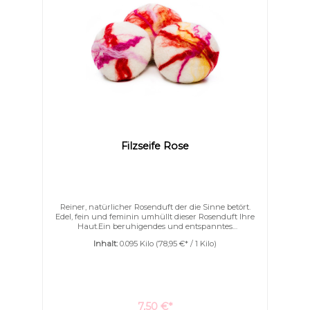
Farben invertieren
Monochrom
Filzseife Rose
Reiner, natürlicher Rosenduft der die Sinne betört.
Edel, fein und feminin umhüllt dieser Rosenduft Ihre
Haut.Ein beruhigendes und entspanntes
Duschvergnügen. Handgefertigte Naturseife
Inhalt:
0.095 Kilo
(78,95 €* / 1 Kilo)
wunderschön eingefilzt. Die Filzseife schäumt
wunderschön fein und weich auf.Sanft massiert und
peelt die Seife Ihre Haut wodurch sie gut durchblutet
wird.Filzseifen schäumen mit wunderbar cremigen,
feinen und weichem Schaum auf.
7,50 €*