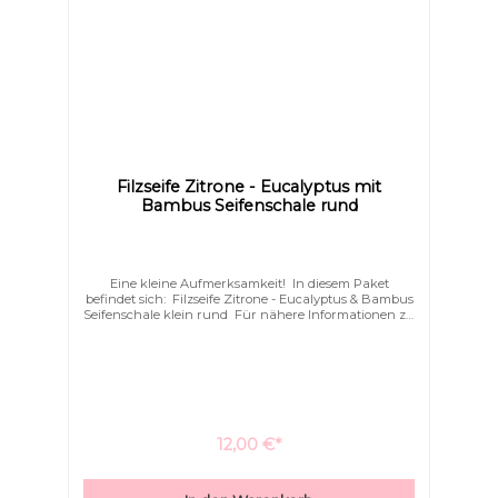
Großer Cursor
Leseführung
Filzseife Zitrone - Eucalyptus mit
Bambus Seifenschale rund
Eine kleine Aufmerksamkeit! In diesem Paket
befindet sich: Filzseife Zitrone - Eucalyptus & Bambus
Seifenschale klein rund Für nähere Informationen zu
den einzelnen Produkten dieses Sets, klicken Sie auf
das jeweils oben genannte Produkt.
12,00 €*