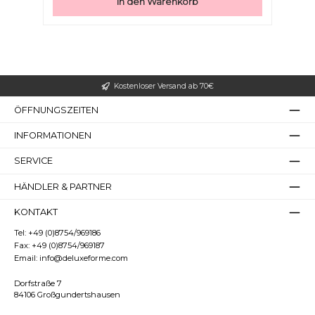
In den Warenkorb
Kostenloser Versand ab 70€
ÖFFNUNGSZEITEN
INFORMATIONEN
SERVICE
HÄNDLER & PARTNER
KONTAKT
Tel:
+49 (0)8754/969186
Fax:
+49 (0)8754/969187
Email:
info@deluxeforme.com
Dorfstraße 7
84106 Großgundertshausen
Bilder ausblenden
Zurücksetzen