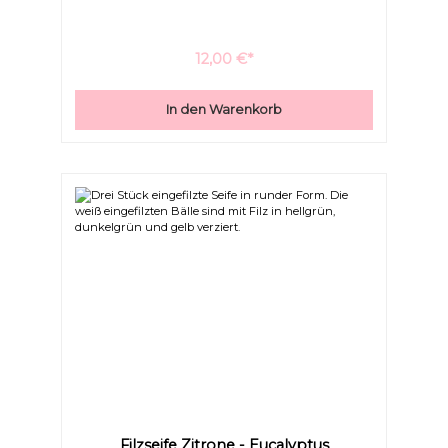
12,00 €*
In den Warenkorb
Überschriften
Animationen stoppen
hervorheben
Filzseife Zitrone - Eucalyptus