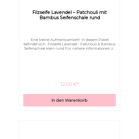
Filzseife Lavendel – Patchouli mit
Bambus Seifenschale rund
Eine kleine Aufmerksamkeit! In diesem Paket
befindet sich: Filzseife Lavendel - Patchouli & Bambus
Seifenschale klein rund Für nähere Informationen zu
den einzelnen Produkten dieses Sets, klicken Sie auf
das jeweils oben genannte Produkt.
12,00 €*
In den Warenkorb