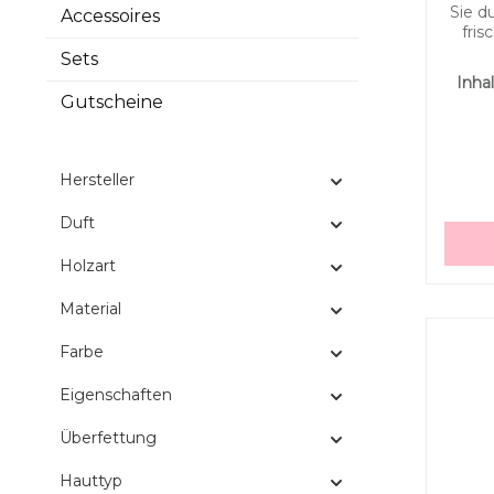
Sie d
Accessoires
fris
Sets
Zitron
Inhal
ist
Gutscheine
Schrub
G
Handw
ist
Hersteller
Inhalt
Duft
die 
di
Holzart
Material
Bor
gan
Farbe
Eigenschaften
Überfettung
Hauttyp