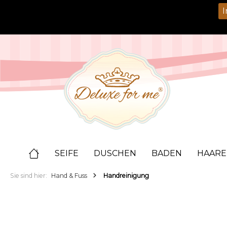
springen
Zur Hauptnavigation springen
I
SEIFE
DUSCHEN
BADEN
HAARE
Sie sind hier:
Hand & Fuss
Handreinigung