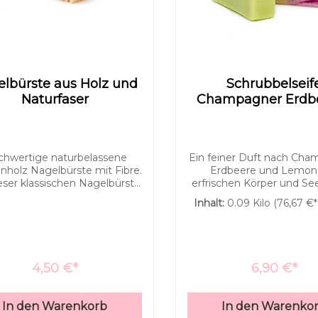
lbürste aus Holz und
Schrubbelseif
Naturfaser
Champagner Erdbe
Lemongras
hwertige naturbelassene
Ein feiner Duft nach Cha
holz Nagelbürste mit Fibre.
Erdbeere und Lemon
eser klassischen Nagelbürste
erfrischen Körper und Se
chenholz bleiben Ihre Nägel
diesem Stück Seife b
Inhalt:
0.09 Kilo
(76,67 €* 
mmer schön sauber. Die
man Schmutz mühelo
lbürste ist mit Borsten aus
geschrubbelt.Die Seife 
der Pflanzenfaser Fibre
Sheabutter und Jojo
ausgestattet.
angereichert, so kann m
den ganzen Körper dam
4,50 €*
6,90 €*
schrubbeln. Alte Hautsc
und Alltagsschmutz kön
weichem Schaum ent
In den Warenkorb
In den Warenko
werden.