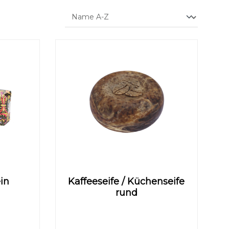
Text vergrößern
Hochkontrastmodus
ein
Kaffeeseife / Küchenseife
rund