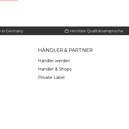
e in Germany
Höchste Qualitätsansprüche
HÄNDLER & PARTNER
Händler werden
Händler & Shops
Animationen
Überschriften
Private Label
stoppen
hervorheben