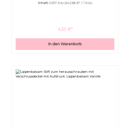
Großer Cursor
Leseführung
Inhalt:
0.007 Kilo
(642,86 €* / 1 Kilo)
4,50 €*
In den Warenkorb