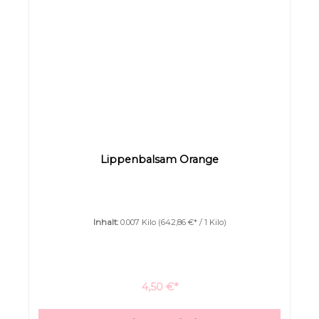
Lippenbalsam Orange
Inhalt:
0.007 Kilo
(642,86 €* / 1 Kilo)
4,50 €*
Bilder ausblenden
Zurücksetzen