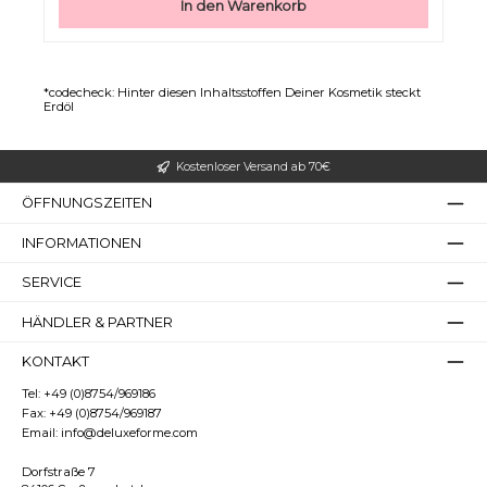
In den Warenkorb
*codecheck: Hinter diesen Inhaltsstoffen Deiner Kosmetik steckt
Erdöl
Kostenloser Versand ab 70€
ÖFFNUNGSZEITEN
INFORMATIONEN
SERVICE
HÄNDLER & PARTNER
KONTAKT
Tel:
+49 (0)8754/969186
Fax:
+49 (0)8754/969187
Email:
info@deluxeforme.com
Dorfstraße 7