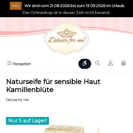
alt springen
Info
Wir sind vom 21.08.2026 bis zum 13.09.2026 im Urlaub.
Der Onlineshop ist in dieser Zeit nicht besetzt.
Werkzeugleiste anzeigen
Navigation
Naturseife für sensible Haut
Kamillenblüte
Deluxe for me
Bildergalerie überspringen
Nur 5 auf Lager!