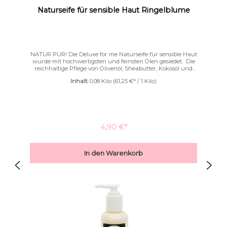
Naturseife für sensible Haut Ringelblume
NATUR PUR! Die Deluxe for me Naturseife für sensible Haut
wurde mit hochwertigsten und feinsten Ölen gesiedet. Die
reichhaltige Pflege von Olivenöl, Sheabutter, Kokosöl und
Avocadoöl verleiht dieser Seife eine besondere Milde,die bei
Inhalt:
0.08 Kilo
(61,25 €* / 1 Kilo)
sensibler und empfindlicher Haut besonders geschätzt
wird. ✔ rein✔ natürlich✔ unbeduftet✔ farblos Diese Seife ist
jeder Zeit auch bei den kleinsten unter den Kleinen zu
verwenden.
4,90 €*
Links unterstreichen
Gut lesbare Schrift
In den Warenkorb