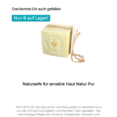
Produktgalerie überspringen
Das könnte Dir auch gefallen
Farben invertieren
Monochrom
Nur 8 auf Lager!
Naturseife für sensible Haut Natur Pur
NATUR PUR! Die Deluxe for me Naturseife für sensible Haut
wurde mit hochwertigsten und feinsten Ölen gesiedet. Die
reichhaltige Pflege von Olivenöl, Sheabutter, Kokosöl und