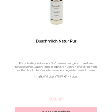
Duschmilch Natur Pur
Für alle die, die keinen Duft wünschen, jedoch auf ein
fantastisches Dusch- oder Badevergnügen nicht verzichten
wollen.Auch die Kleinsten werden begeistert sein. Unsere
Deluxe for me Duschmilch bereitet Ihnen ein sinnliches
Inhalt:
0.15 Liter
(76,67 €* / 1 Liter)
Duschvergnügen. Verwöhnen Sie Ihre Haut mit feinstem
Jojobaöl, Mandelöl und Reiskeimöl.Abgerundet ist diese
reichhaltige Pflege mit Seide und Ziegenmilch, die Ihrer
Haut ein weiches, zartes und geschmeidiges Gefühl
verleihen. Tipp: Geben Sie 2-3 Teelöffel ins heiße
Badewasser. Für mehr Schaumbildung, den Löffel unter die
Duschbrause halten. Ein Traum von einem Milchbad!
11,50 €*
Überschriften
Animationen stoppen
hervorheben