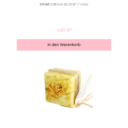
Avocadoöl verleiht dieser Seife eine besondere Milde,die bei
Inhalt:
0.08 Kilo
(61,25 €* / 1 Kilo)
sensibler und empfindlicher Haut besonders geschätzt
wird. ✔ rein✔ natürlich✔ unbeduftet✔ farblos Diese Seife ist
jeder Zeit auch bei den kleinsten unter den Kleinen zu
verwenden.
4,90 €*
In den Warenkorb
Niedrige Sättigung
Hohe Sättigung