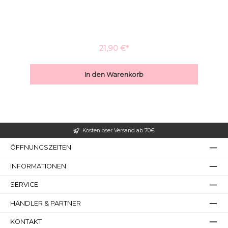
100mlBodybutter-Sheasahne Natur Pur
20gLippenbalsam Natur Pur Für nähere Informationen zu
den einzelnen Produkten dieses Sets, klicken Sie auf das
jeweils oben genannte Produkt.
21,90 €*
Großer Cursor
Leseführung
In den Warenkorb
Kostenloser Versand ab 70€
ÖFFNUNGSZEITEN
INFORMATIONEN
SERVICE
HÄNDLER & PARTNER
KONTAKT