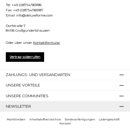
Tel:
+49 (0)8754/969186
Fax:
+49 (0)8754/969187
Email:
info@deluxeforme.com
Dorfstraße 7
84106 Großgundertshausen
Oder über unser
Kontaktformular
.
Vertrag widerrufen
Bilder ausblenden
Zurücksetzen
ZAHLUNGS- UND VERSANDARTEN
UNSERE VORTEILE
UNSERE COMMUNITIES
NEWSLETTER
Markttreiben
Inhaltsstoffverzeichnis
Sonderanfertigungen
Ladengeschäft
Kontakt