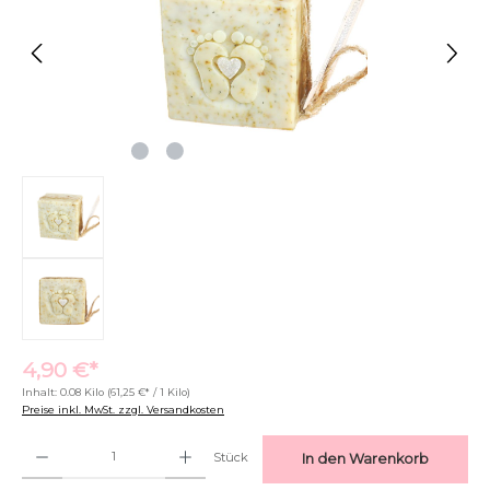
4,90 €*
Inhalt:
0.08 Kilo
(61,25 €* / 1 Kilo)
Text vergrößern
Hochkontrastmodus
Preise inkl. MwSt. zzgl. Versandkosten
Produkt Anzahl: Gib den gewünschten Wert ein oder benutze die Schaltflächen um di
Stück
In den Warenkorb