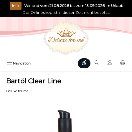
alt springen
Info
Wir sind vom 21.08.2026 bis zum 13.09.2026 im Urlaub.
Der Onlineshop ist in dieser Zeit nicht besetzt.
Werkzeugleiste anzeigen
Navigation
Bartöl Clear Line
Deluxe for me
Bildergalerie überspringen