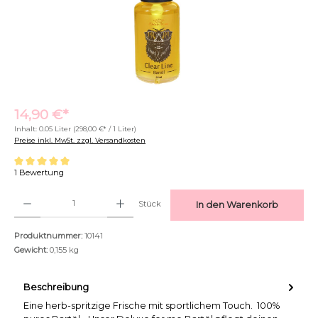
14,90 €*
Inhalt:
0.05 Liter
(298,00 €* / 1 Liter)
Preise inkl. MwSt. zzgl. Versandkosten
Durchschnittliche Bewertung von 5 von 5 Sternen
1 Bewertung
Produkt Anzahl: Gib den gewünschten Wert ein oder benutze die Schaltflächen um di
Stück
In den Warenkorb
Produktnummer:
10141
Text vergrößern
Hochkontrastmodus
Gewicht:
0,155 kg
Beschreibung
Eine herb-spritzige Frische mit sportlichem Touch. 100%