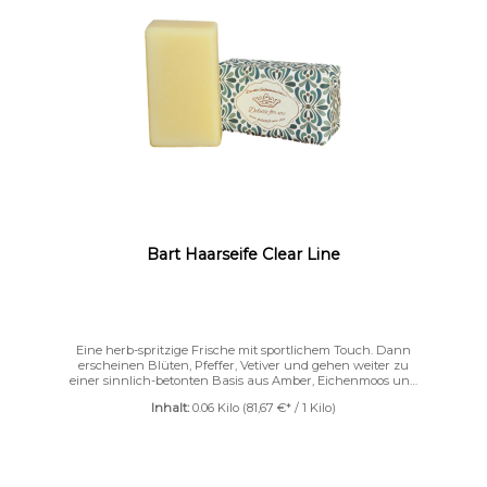
Farben invertieren
Monochrom
Bart Haarseife Clear Line
Eine herb-spritzige Frische mit sportlichem Touch. Dann
erscheinen Blüten, Pfeffer, Vetiver und gehen weiter zu
einer sinnlich-betonten Basis aus Amber, Eichenmoos und
Leder, die durch Tonkabohne und Vanillen einen kleinen
Inhalt:
0.06 Kilo
(81,67 €* / 1 Kilo)
Hauch von Süße enthält.Genial auf Männerhaut! 100%
pures Bartöl - Unser Deluxe for me Bartöl pflegt deinen
Bart, macht ihn weich und geschmeidig und gibt ihm
Halt. Unser Bartöl eignet sich für alle Barttypen. Es beruhigt
deine Gesichtshaut und versorgt dein Barthaar mit genug
Feuchtigkeit. Es verleiht deinem Bart einen natürlichen