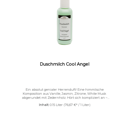
Duschmilch Cool Angel
Ein absolut genialer Herrenduft! Eine himmlische
Komposition aus Vanille, Jasmin, Zitrone, White Musk
abgerundet mit Zedernholz. Hört sich kompliziert an –
riecht aber umwerfend gut! Unsere Deluxe for me
Inhalt:
0.15 Liter
(76,67 €* / 1 Liter)
Duschmilch bereitet Ihnen ein sinnliches
Duschvergnügen. Verwöhnen Sie Ihre Haut mit feinstem
Jojobaöl, Mandelöl und Reiskeimöl.Abgerundet ist diese
reichhaltige Pflege mit Seide und Ziegenmilch, die Ihrer
Haut ein weiches, zartes und geschmeidiges Gefühl
verleihen. Tipp: Geben Sie 2-3 Teelöffel ins heiße