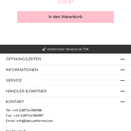
Badewasser. Für mehr Schaumbildung, den Löffel unter die
11,50 €*
Duschbrause halten. Ein Traum von einem Milchbad!
Großer Cursor
Leseführung
In den Warenkorb
Kostenloser Versand ab 70€
ÖFFNUNGSZEITEN
INFORMATIONEN
SERVICE
HÄNDLER & PARTNER
KONTAKT
Tel:
+49 (0)8754/969186
Fax:
+49 (0)8754/969187
Email:
info@deluxeforme.com