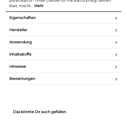
pures Bartöl - Unser Deluxe for me Bartöl pflegt deinen
Bart, macht…
Mehr
Eigenschaften
Hersteller
Anwendung
Inhaltsstoffe
Hinweise
Bewertungen
Produktgalerie überspringen
Das könnte Dir auch gefallen